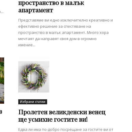
пространство в малък
апартамент
..
Представяме ви едно изключително креативно и
ефективно решение за спестяване на
пространство в малък апартамент. Много хора
мечтаят да направят своя дом в огромно
имение...
Избрани статии
в
Пролетен великденски венец
ще усмихне гостите ви!
Едва ли има по-добро посрещане за гостите ви от