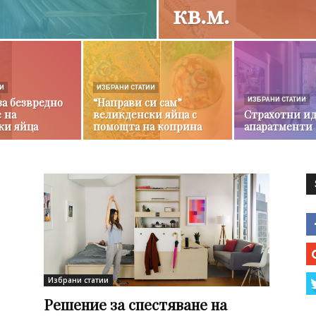
кв.м.
ИИ
ИЗБРАНИ СТАТИИ
за безвредно
“Направи си сам”
ИЗБРАНИ СТАТИИ
 на
великденски яйца с
Страхотни ид
ки яйца
помощта на коприна
апаратменти
Избрани статии
Решение за спестяване на