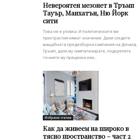
Невероятен мезонет в Тръмп
Тауър, Манхатън, Ню Йорк
сити
Това не е уловка. И политическите ви
пристрастия нямат значение. Дали следите
мащабната предизборна кампания на Доналд
Тръмп, дали му симпатизирате, подкрепяте
точните му преценки или...
Избрани статии
Как да живеем на широко в
тясно пространство – част 2