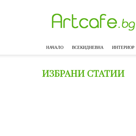
Artcafe.bg
–
Модерни
идеи
за
интериорен
НАЧАЛО
ВСЕКИДНЕВНА
ИНТЕРИОР
дизайн,
обзавеждане
и
декорация
ИЗБРАНИ СТАТИИ
на
дома