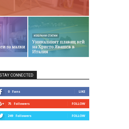
ИЗБРАНИ СТАТИИ
Уникалният плаващ кей
еи за малки
на Христо Явашев в
Италия
STAY CONNECTED
0
Fans
LIKE
75
Followers
FOLLOW
249
Followers
FOLLOW