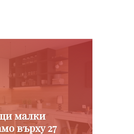
щи малки
мо върху 27