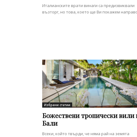
Италианските врати винаги са предизвиквали
възторг, но това, което ще Ви покажем направо.
Избрани статии
Божествени тропически вили 
Бали
Всеки, който твърди, че няма рай на земята