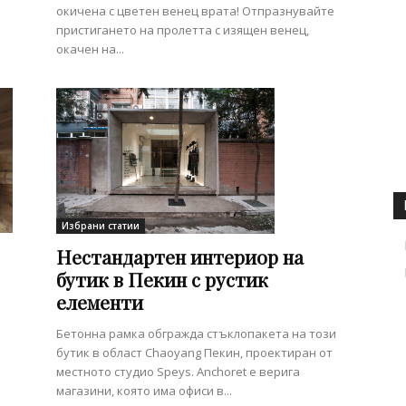
окичена с цветен венец врата! Отпразнувайте
пристигането на пролетта с изящен венец,
окачен на...
Избрани статии
Нестандартен интериор на
бутик в Пекин с рустик
елементи
Бетонна рамка обгражда стъклопакета на този
бутик в област Chaoyang Пекин, проектиран от
местното студио Speys. Anchoret е верига
магазини, която има офиси в...