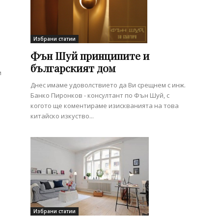
Избрани статии
Фън Шуй принципите и
българският дом
и
Днес имаме удоволствието да Ви срещнем с инж.
Банко Пиронков - консултант по Фън Шуй, с
когото ще коментираме изискванията на това
китайско изкуство...
Избрани статии