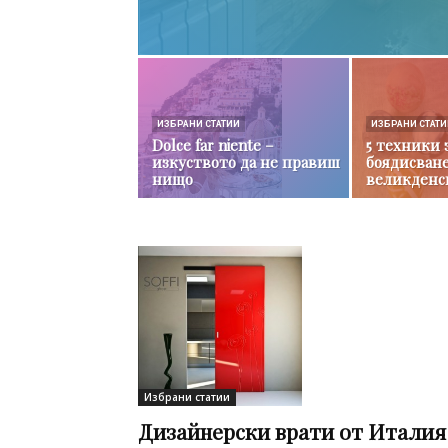
ИЗБРАНИ СТАТИИ
ИЗБРАНИ СТАТ
Dolce far niente –
5 техники 
изкуството да не правиш
боядисване
нищо
великденс
Избрани статии
Дизайнерски врати от Италия