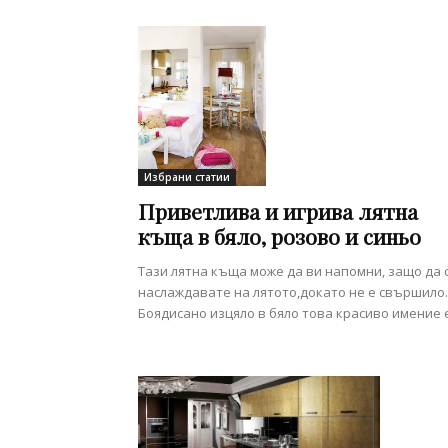
Избрани статии
Приветлива и игрива лятна
къща в бяло, розово и синьо
Тази лятна къща може да ви напомни, защо да 
наслаждавате на лятото,докато не е свършило.
Боядисано изцяло в бяло това красиво имение е.