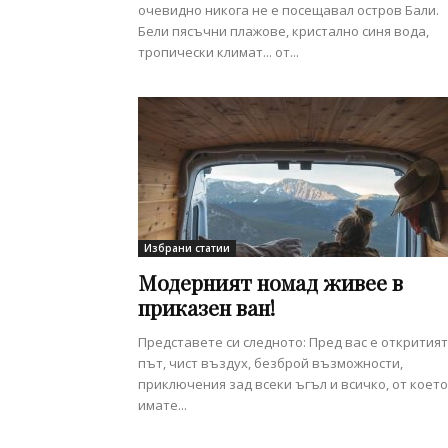
очевидно никога не е посещавал остров Бали.
Бели пясъчни плажове, кристално синя вода,
тропически климат... от...
Избрани статии
Модерният номад живее в
приказен ван!
Представете си следното: Пред вас е откритият
път, чист въздух, безброй възможности,
приключения зад всеки ъгъл и всичко, от което
имате...