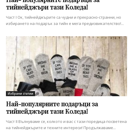
тийнейджъри тази Коледа!
Част I Ок, тийнейджърите са чудни и прекрасно-странни, но
избирането на подарък за тийн е мега предизвикателство!...
Избрани статии
Най-популярните подаръци за
тийнейджъри тази Коледа!
Част II Вълнуваме се, колкото и вас с тази поредица посветена
на тийнейджърите и техните интереси! Продължаваме...