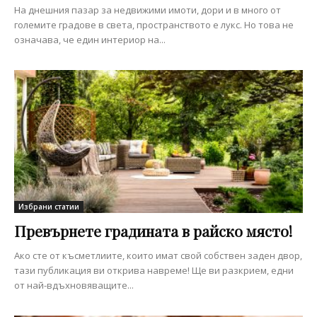
На днешния пазар за недвижими имоти, дори и в много от
големите градове в света, пространството е лукс. Но това не
означава, че един интериор на...
Избрани статии
Превърнете градината в райско място!
Ако сте от късметлиите, които имат свой собствен заден двор,
тази публикация ви открива навреме! Ще ви разкрием, едни
от най-вдъхновяващите...