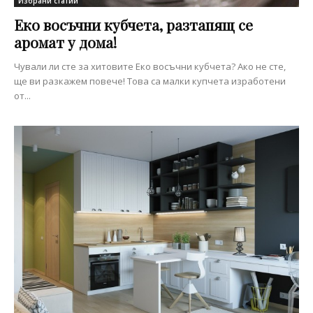
Избрани статии
Еко восъчни кубчета, разтапящ се
аромат у дома!
Чували ли сте за хитовите Еко восъчни кубчета? Ако не сте,
ще ви разкажем повече! Това са малки купчета изработени
от...