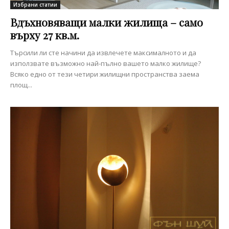
Избрани статии
Вдъхновяващи малки жилища – само
върху 27 кв.м.
Търсили ли сте начини да извлечете максималното и да
използвате възможно най-пълно вашето малко жилище?
Всяко едно от тези четири жилищни пространства заема
площ...