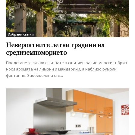
Избрани статии
Невероятните летни градини на
средиземноморието
Представете си как стъпвате в слънчев оазис, морският бриз
носи аромата на лимони и мандарини, а наблизо румоли
фонтанче. Заобиколени сте...