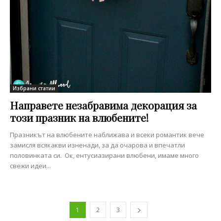
Избрани статии
Направете незабравима декорация за
този празник на влюбените!
Празникът на влюбените наближава и всеки романтик вече
замисля всякакви изненади, за да очарова и впечатли
половинката си. Ок, ентусиазирани влюбени, имаме много
свежи идеи...
1
2
3