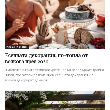
Избрани статии
Есенната декорация, по-топла от
всякога през 2020
В момента в който температурите навън се задържат трайно
ниски, сме готови да измъкнем есенната декорация. Не
всички декорират дома си...