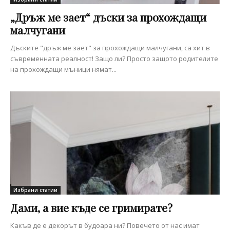
„Дръж ме зает“ дъски за прохождащи
малчугани
Дъските "дръж ме зает" за прохождащи малчугани, са хит в
съвременната реалност! Защо ли? Просто защото родителите
на прохождащи мъници нямат...
Избрани статии
Дами, а вие къде се гримирате?
Какъв де е декорът в будоара ни? Повечето от нас имат