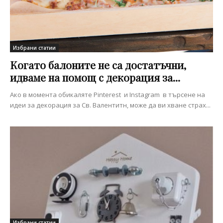
Избрани статии
Когато балоните не са достатъчни,
идваме на помощ с декорация за...
Ако в момента обикаляте Pinterest и Instagram в търсене на
идеи за декорация за Св. Валентитн, може да ви хване страх...
Избрани статии