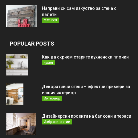
Направи си сам изкуство за стена с
палети
featured
POPULAR POSTS
Как да скрием старите кухненски плочки
кухня
Декоративни стени – ефектни примери за
вашия интериор
Интериор
Дизайнерски проекти на балкони и тераси
Избрани статии