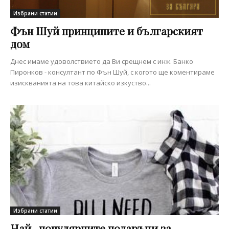
Избрани статии
Фън Шуй принципите и българският
дом
Днес имаме удоволствието да Ви срещнем с инж. Банко
Пиронков - консултант по Фън Шуй, с когото ще коментираме
изискванията на това китайско изкуство...
Избрани статии
Най- популярните подаръци за