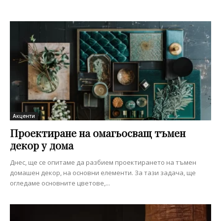
Акценти
Проектиране на омагьосващ тъмен
декор у дома
Днес, ще се опитаме да разбием проектирането на тъмен
домашен декор, на основни елементи. За тази задача, ще
огледаме основните цветове,...