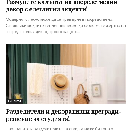
Разчупете калъпът на посредствения
декор с елегантни акценти!
Модерното лесно може да се превърне в посредствено.
Следвайки модните тенденции, може да се окажете жертва на
посредствения декор, просто защото...
Акценти
Разделители и декоративни прегради-
решение за студията!
Параваните и разделителите за стаи, са може би това от