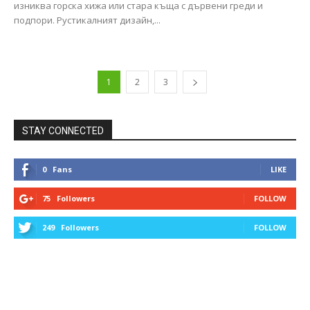
изниква горска хижа или стара къща с дървени греди и
подпори. Рустикалният дизайн,...
1
2
3
STAY CONNECTED
0
Fans
LIKE
75
Followers
FOLLOW
249
Followers
FOLLOW