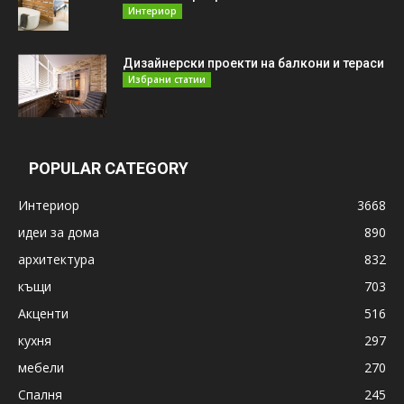
Интериор
Дизайнерски проекти на балкони и тераси
Избрани статии
POPULAR CATEGORY
Интериор
3668
идеи за дома
890
архитектура
832
къщи
703
Акценти
516
кухня
297
мебели
270
Спалня
245