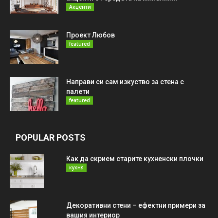
Акценти
Проект Любов
featured
Направи си сам изкуство за стена с
палети
featured
POPULAR POSTS
Как да скрием старите кухненски плочки
кухня
Декоративни стени – ефектни примери за
вашия интериор