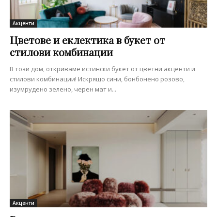
Акценти
Цветове и еклектика в букет от
стилови комбинации
В този дом, откриваме истински букет от цветни акценти и
стилови комбинации! Искрящо сини, бонбонено розово,
изумрудено зелено, черен мат и...
Акценти