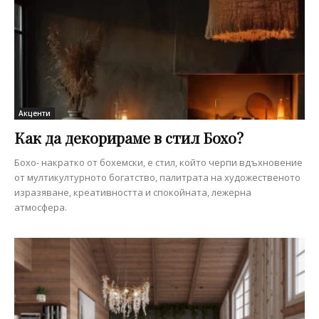
Акценти
Как да декорираме в стил Бохо?
Бохо- накратко от бохемски, е стил, който черпи вдъхновение
от мултикултурното богатство, палитрата на художественото
изразяване, креативността и спокойната, лежерна
атмосфера.