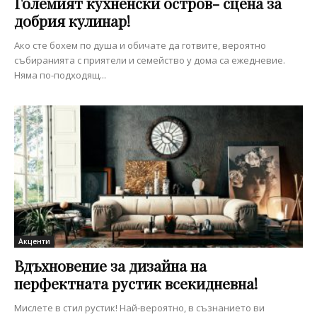
Големият кухненски остров- сцена за
добрия кулинар!
Ако сте бохем по душа и обичате да готвите, вероятно
събиранията с приятели и семейство у дома са ежедневие.
Няма по-подходящ...
Акценти
Вдъхновение за дизайна на
перфектната рустик всекидневна!
Мислете в стил рустик! Най-вероятно, в съзнанието ви