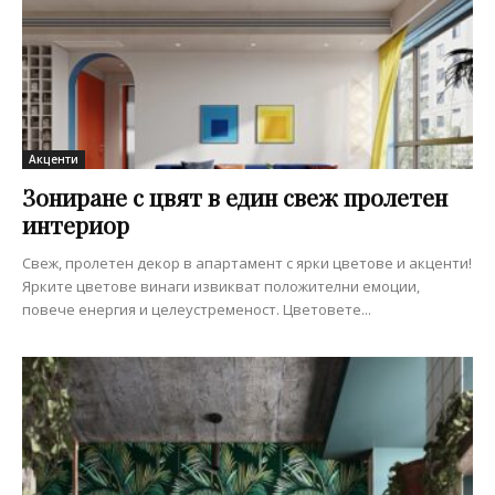
Акценти
Зониране с цвят в един свеж пролетен
интериор
Свеж, пролетен декор в апартамент с ярки цветове и акценти!
Ярките цветове винаги извикват положителни емоции,
повече енергия и целеустременост. Цветовете...