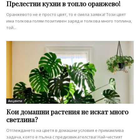
Прелестни кухни в топло оранжево!
Оранжевото не е просто цвят, то е смела заявка! Този цвят
има толкова голям позитивен заряд и толкова много топлина,
той...
Акценти
Кои домашни растения не искат много
светлина?
Отглеждането на цветя в домашни условия е примамлива
задача, която е пълна с предизвикателства! Най-честият