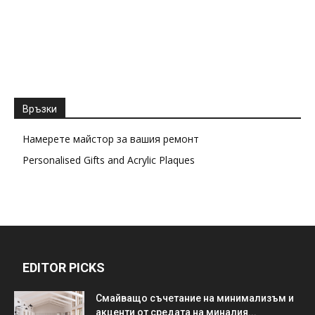
Връзки
Намерете майстор за вашия ремонт
Personalised Gifts and Acrylic Plaques
EDITOR PICKS
Смайващо съчетание на минимализъм и
акценти от средата на миналия...