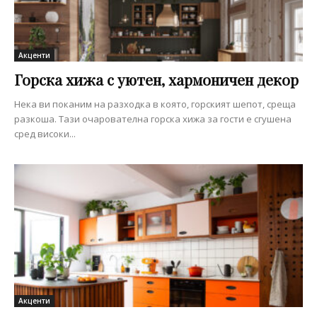
Акценти
Горска хижа с уютен, хармоничен декор
Нека ви поканим на разходка в която, горският шепот, среща
разкоша. Тази очарователна горска хижа за гости е сгушена
сред високи...
Акценти