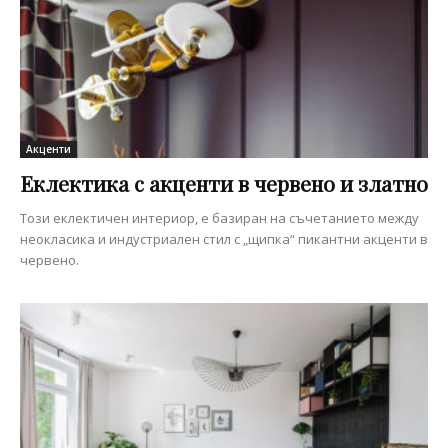
Акценти
Еклектика с акценти в червено и златно
Този еклектичен интериор, е базиран на съчетанието между
неокласика и индустриален стил с „щипка“ пикантни акценти в
червено.