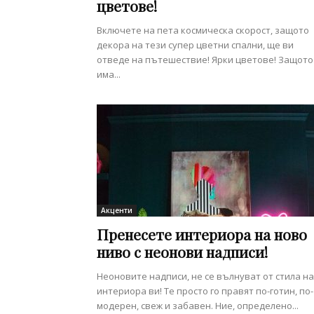
цветове!
Включете на пета космическа скорост, защото
декора на тези супер цветни спални, ще ви
отведе на пътешествие! Ярки цветове! Защото
има...
Акценти
Пренесете интериора на ново
ниво с неонови надписи!
Неоновите надписи, не се вълнуват от стила на
интериора ви! Те просто го правят по-готин, по-
модерен, свеж и забавен. Ние, определено...