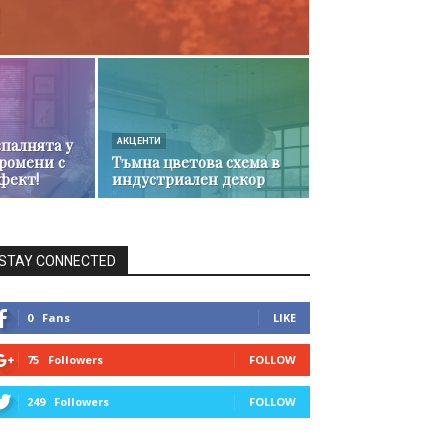
спалнята у
АКЦЕНТИ
промени с
Тъмна цветова схема в
фект!
индустриален декор
STAY CONNECTED
0
Fans
LIKE
75
Followers
FOLLOW
249
Followers
FOLLOW