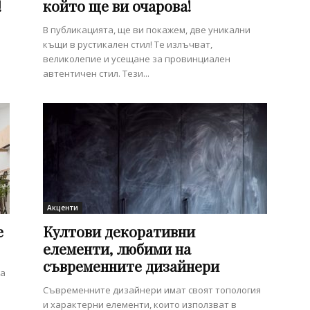
!
който ще ви очарова!
В публикацията, ще ви покажем, две уникални
къщи в рустикален стил! Те излъчват,
великолепие и усещане за провинциален
автентичен стил. Тези...
Акценти
е
Култови декоративни
елементи, любими на
съвременните дизайнери
та
Съвременните дизайнери имат своят топология
и характерни елементи, които използват в