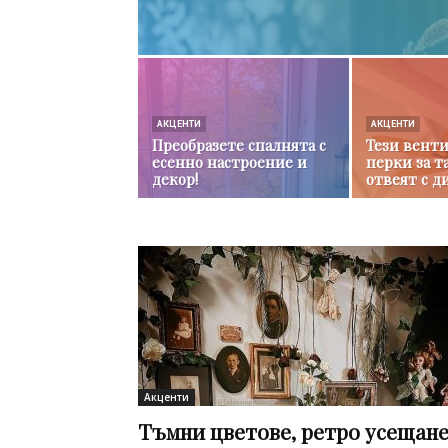
АКЦЕНТИ
АКЦЕНТИ
Преобразете спалнята с
Тези вент
есенно настроение и
перки за т
декор!
отвеят с д
Акценти
Тъмни цветове, ретро усещане