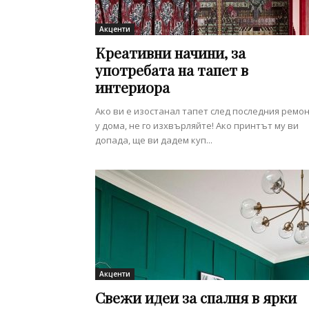
Акценти
Креативни начини, за
употребата на тапет в
интериора
Ако ви е изостанал тапет след последния ремо
у дома, не го изхвърляйте! Ако принтът му ви
допада, ще ви дадем куп...
Акценти
Свежи идеи за спалня в ярки