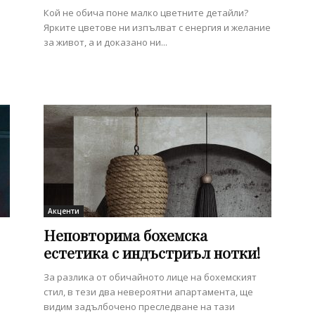
Кой не обича поне малко цветните детайли?
Ярките цветове ни изпълват с енергия и желание
за живот, а и доказано ни...
Акценти
Неповторима бохемска
естетика с индъстриъл нотки!
За разлика от обичайното лице на бохемският
стил, в тези два невероятни апартамента, ще
видим задълбочено преследване на тази