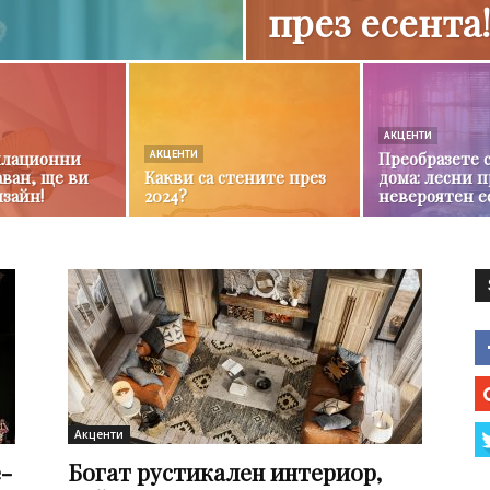
през есента!
АКЦЕНТИ
илационни
Преобразете 
АКЦЕНТИ
аван, ще ви
Какви са стените през
дома: лесни 
изайн!
2024?
невероятен е
Акценти
-
Богат рустикален интериор,