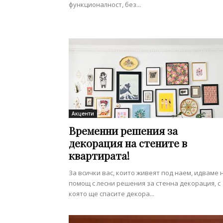
функционалност, без...
Акценти
Временни решения за
декорация на стените в
квартирата!
За всички вас, които живеят под наем, идваме 
помощ с лесни решения за стенна декорация, с
която ще спасите декора...