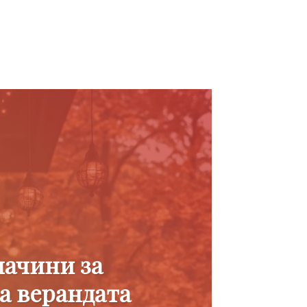
начини за
а верандата