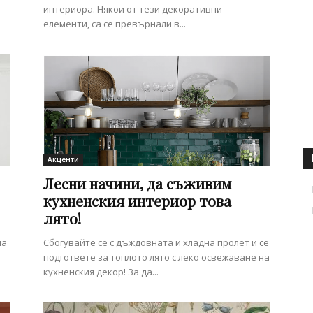
интериора. Някои от тези декоративни
елементи, са се превърнали в...
Акценти
Лесни начини, да съживим
кухненския интериор това
лято!
на
Сбогувайте се с дъждовната и хладна пролет и се
подгответе за топлото лято с леко освежаване на
кухненския декор! За да...