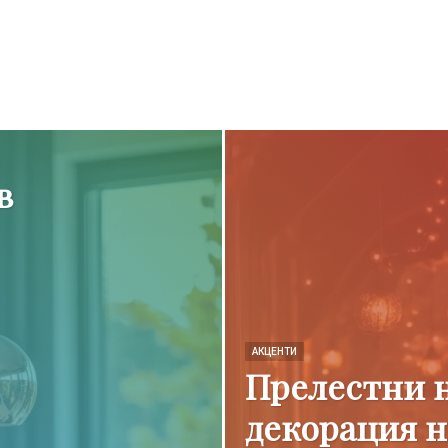
в
АКЦЕНТИ
Прелестни 
декорация н