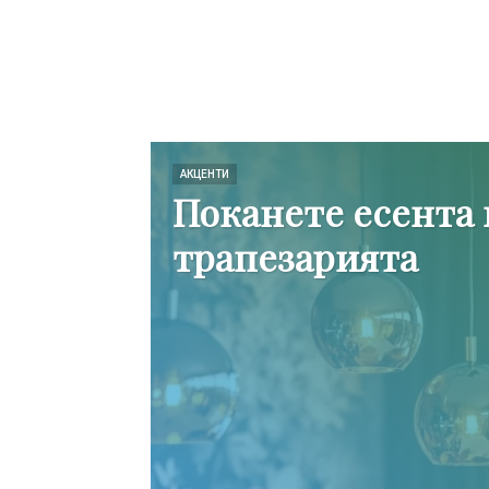
АКЦЕНТИ
Поканете есента 
трапезарията