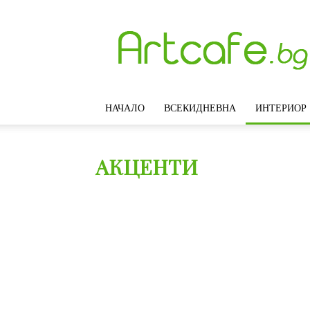
Artcafe.bg
–
Модерни
идеи
за
интериорен
НАЧАЛО
ВСЕКИДНЕВНА
ИНТЕРИОР
дизайн,
обзавеждане
и
декорация
АКЦЕНТИ
на
дома