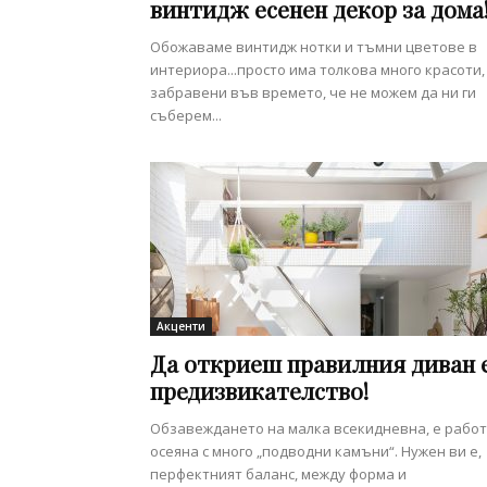
винтидж есенен декор за дома
Обожаваме винтидж нотки и тъмни цветове в
интериора...просто има толкова много красоти,
забравени във времето, че не можем да ни ги
съберем...
Акценти
Да откриеш правилния диван 
предизвикателство!
Обзавеждането на малка всекидневна, е рабо
осеяна с много „подводни камъни“. Нужен ви е,
перфектният баланс, между форма и