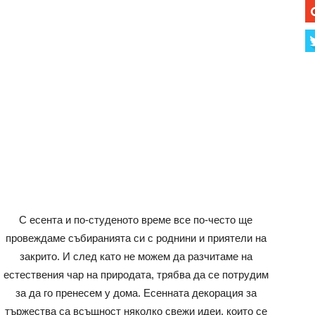
С есента и по-студеното време все по-често ще
провеждаме събиранията си с роднини и приятели на
закрито. И след като не можем да разчитаме на
естествения чар на природата, трябва да се потрудим
за да го пренесем у дома. Есенната декорация за
тържества са всъщност няколко свежи идеи, които се