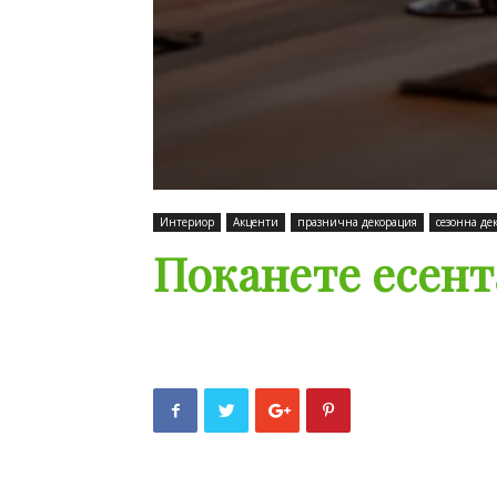
Интериор
Акценти
празнична декорация
сезонна де
Поканете есент