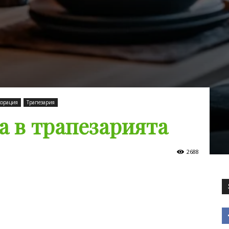
корация
Трапезария
а в трапезарията
2688