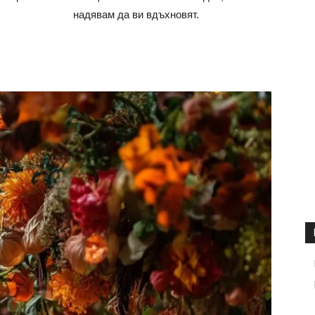
надявам да ви вдъхновят.