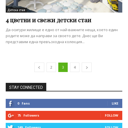
Детска стая
4 цветни и свежи детски стаи
Да осигури жилище е едно от най-важните неща, което един
родите може да направи за своето дете. Днес ще Ви
представим една превъзходна колекция...
2
3
4
STAY CONNECTED
0
Fans
LIKE
75
Followers
FOLLOW
249
Followers
FOLLOW