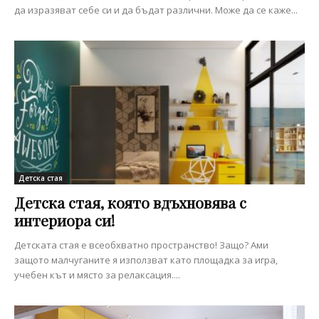
да изразяват себе си и да бъдат различни. Може да се каже...
Детска стая
Детска стая, която вдъхновява с
интериора си!
Детската стая е всеобхватно пространство! Защо? Ами
защото малчуганите я използват като площадка за игра,
учебен кът и място за релаксация....