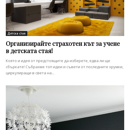
Детска стая
Организирайте страхотен кът за учене
в детската стая!
Която и идея от предстоящите да изберете, едва ли ще
сбъркате! Събрахме топ идеи и съвети от последните хрумки,
циркулиращи в света на...