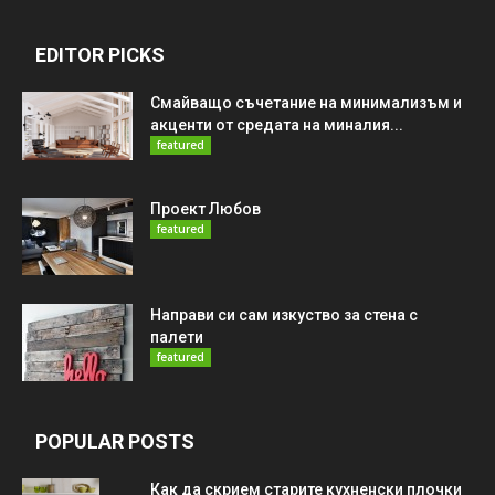
EDITOR PICKS
Смайващо съчетание на минимализъм и
акценти от средата на миналия...
featured
Проект Любов
featured
Направи си сам изкуство за стена с
палети
featured
POPULAR POSTS
Как да скрием старите кухненски плочки