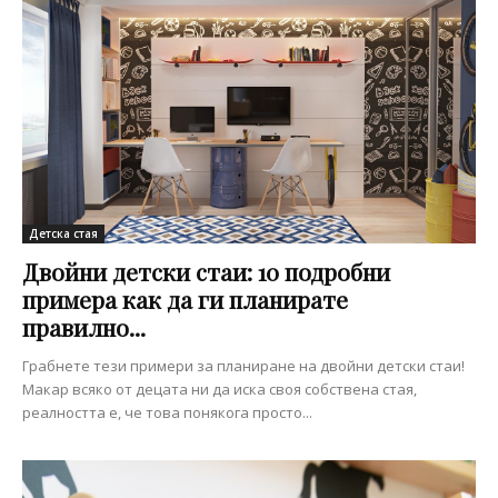
Детска стая
Двойни детски стаи: 10 подробни
примера как да ги планирате
правилно...
Грабнете тези примери за планиране на двойни детски стаи!
Макар всяко от децата ни да иска своя собствена стая,
реалността е, че това понякога просто...