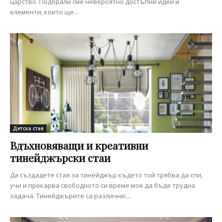
царство. Подбрали сме невероятно достъпни идеи и
елементи, които ще...
Детска стая
Вдъхновяващи и креативни
тинейджърски стаи
Да създадете стая за тинейджър където той трябва да спи,
учи и прекарва свободното си време мое да бъде трудна
задача. Тинейджърите са различни:...