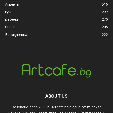
Акценти
516
кухня
297
мебели
270
Спалня
245
Всекидневна
222
ABOUT US
Основано през 2009 г., Artcafe.bg е едно от първите
онлайн списания за интериорен дизайн, обзавеждане и