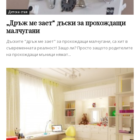
Детска стая
„Дръж ме зает“ дъски за прохождащи
малчугани
Дъските "дръж ме зает" за прохождащи малчугани, са хит в
съвременната реалност! Защо ли? Просто защото родителите
на прохождащи мъници нямат...