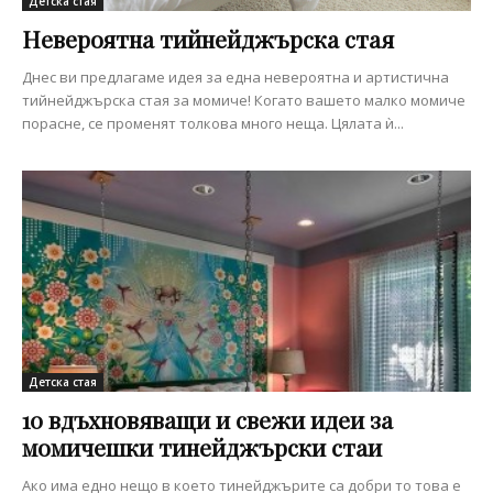
Детска стая
Невероятна тийнейджърска стая
Днес ви предлагаме идея за една невероятна и артистична
тийнейджърска стая за момиче! Когато вашето малко момиче
порасне, се променят толкова много неща. Цялата ѝ...
Детска стая
10 вдъхновяващи и свежи идеи за
момичешки тинейджърски стаи
Ако има едно нещо в което тинейджърите са добри то това е