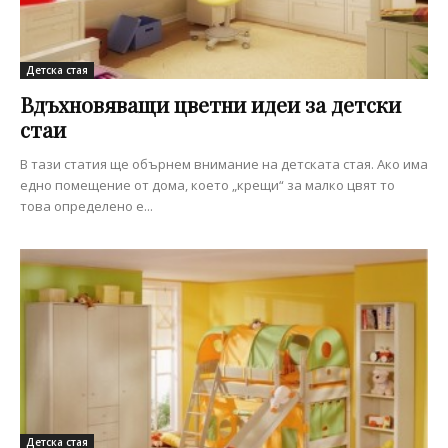
Детска стая
Вдъхновяващи цветни идеи за детски
стаи
В тази статия ще обърнем внимание на детската стая. Ако има
едно помещение от дома, което „крещи“ за малко цвят то
това определено е...
Детска стая