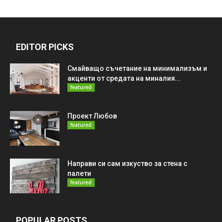
EDITOR PICKS
Смайващо съчетание на минимализъм и
акценти от средата на миналия...
featured
Проект Любов
featured
Направи си сам изкуство за стена с
палети
featured
POPULAR POSTS