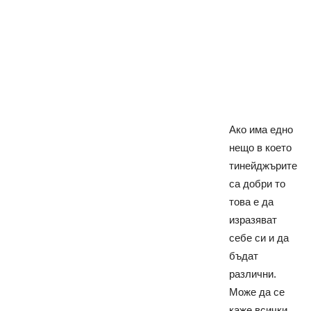
Ако има едно
нещо в което
тинейджърите
са добри то
това е да
изразяват
себе си и да
бъдат
различни.
Може да се
каже всички