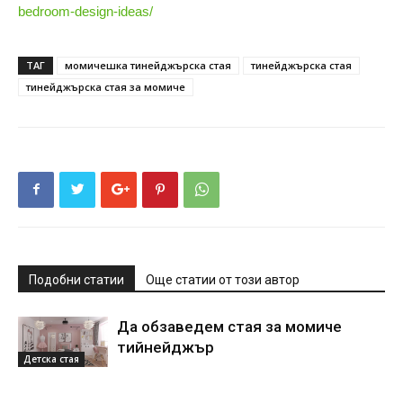
bedroom-design-ideas/
ТАГ
момичешка тинейджърска стая
тинейджърска стая
тинейджърска стая за момиче
Подобни статии
Още статии от този автор
Да обзаведем стая за момиче
тийнейджър
Детска стая