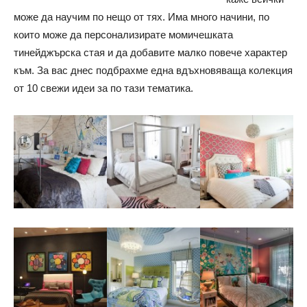
може да научим по нещо от тях. Има много начини, по
които може да персонализирате момичешката
тинейджърска стая и да добавите малко повече характер
към. За вас днес подбрахме една вдъхновяваща колекция
от 10 свежи идеи за по тази тематика.