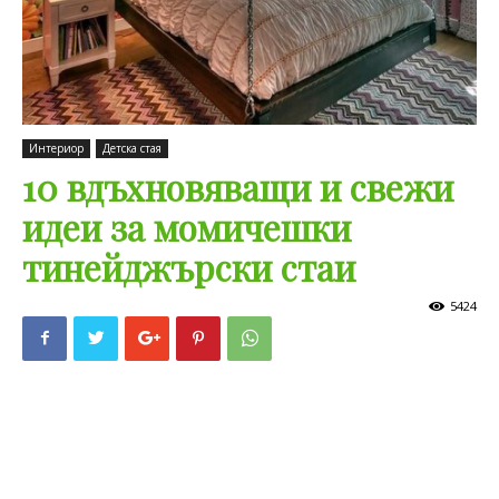
Интериор
Детска стая
10 вдъхновяващи и свежи
идеи за момичешки
тинейджърски стаи
5424