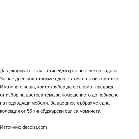
Да декорирате стая за тинейджърка не е лесна задача.
За вас днес подготвихме една статия по тази тематика.
Има много неща, които трябва да се вземат предвид –
от избор на цветова тема за помещението до побиране
на подходящи мебели. За вас днес събрахме една
колекция от 55 тинейджърски саи за момичета.
Източник: decoist.com