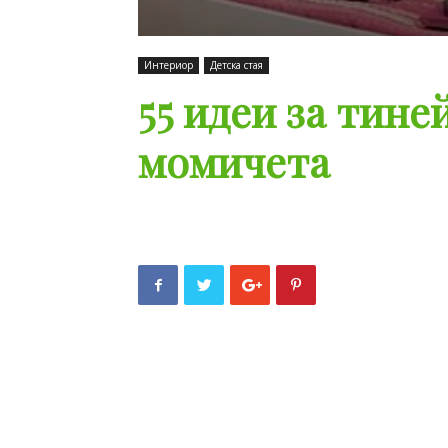
Интериор
Детска стая
55 идеи за тине
момичета