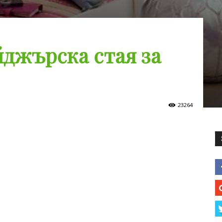
йджърска стая за
23264