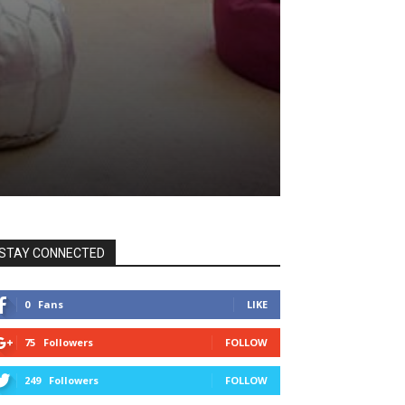
STAY CONNECTED
0
Fans
LIKE
75
Followers
FOLLOW
249
Followers
FOLLOW