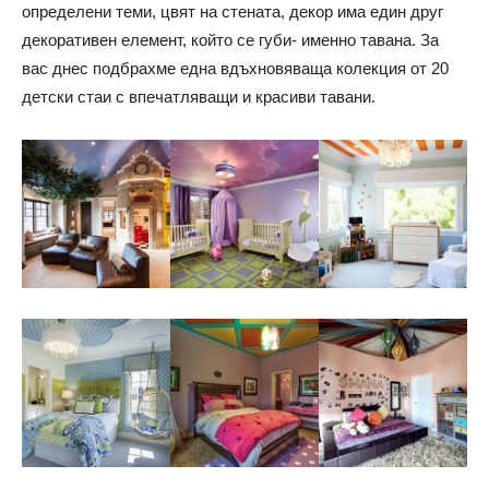
определени теми, цвят на стената, декор има един друг
декоративен елемент, който се губи- именно тавана. За
вас днес подбрахме една вдъхновяваща колекция от 20
детски стаи с впечатляващи и красиви тавани.