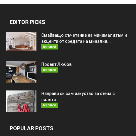
EDITOR PICKS
Смайващо съчетание на минимализъм и
акценти от средата на миналия...
featured
Проект Любов
featured
Направи си сам изкуство за стена с
палети
featured
POPULAR POSTS