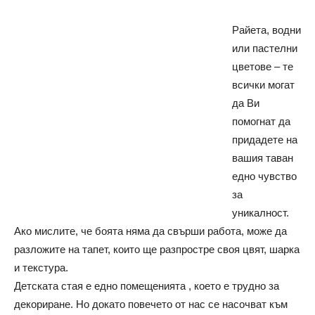
Райета, водни
или пастелни
цветове – те
всички могат
да Ви
помогнат да
придадете на
вашия таван
едно чувство
за
уникалност.
Ако мислите, че боята няма да свърши работа, може да
разложите на тапет, които ще разпростре своя цвят, шарка
и текстура.
Детската стая е едно помещенията , което е трудно за
декориране. Но докато повечето от нас се насочват към