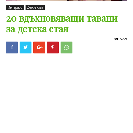
Интериор
Детска стая
20 вдъхновяващи тавани
за детска стая
5299