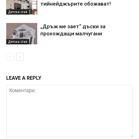
тийнейджърите обожават!
Детска стая
„Дръж ме зает“ дъски за
прохождащи малчугани
Детска стая
LEAVE A REPLY