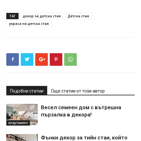
ТАГ
декор за детска стая
Детска стая
украса на детска стая
Подобни статии
Още статии от този автор
Весел семеен дом с вътрешна
пързалка в декора!
апартамент
Фънки декор за тийн стаи, който