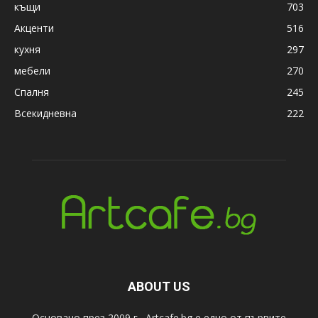
къщи
703
Акценти
516
кухня
297
мебели
270
Спалня
245
Всекидневна
222
ABOUT US
Основано през 2009 г., Artcafe.bg е едно от първите