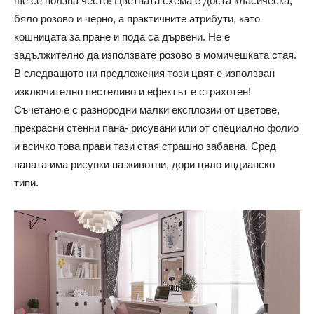
ще се ползва често!
Цветната схема е доста класическа,
бяло розово и черно, а практичните атрибути, като
кошницата за пране и пода са дървени.
Не е
задължително да използвате розово в момичешката стая.
В следващото ни предложения този цвят е използван
изключително пестеливо и ефектът е страхотен!
Съчетано е с разнородни малки експлозии от цветове,
прекрасни стенни пана- рисувани или от специално фолио
и всичко това прави тази стая страшно забавна. Сред
паната има рисунки на животни, дори цяло индианско
типи.