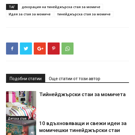
ТАГ
декорация на тинейджърска стая за момиче
Идея за стая за момиче
тинейджърска стая за момиче
Подобни статии
Още статии от този автор
Тийнейджърски стаи за момичета
Детска стая
10 вдъхновяващи и свежи идеи за
момичешки тинейджърски стаи