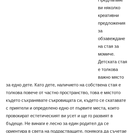
ви няколко
креативни
предложения
за
обзавеждане
на стая за
момиче.
Детската стая
е толкова
важно място
за едно дете. Като дете, наличието на собствена стая е
толкова повече от частно пространство, това е мястото
където съхранявате съкровищата си, където се скатавате
с приятели и определено едно от първите места, които
провокират естетическият ви усет и ще го развият в
бъдеще.
Не винаги е лесно за един родител да се
ориентира в света на подрастващите, понякога да съчетае