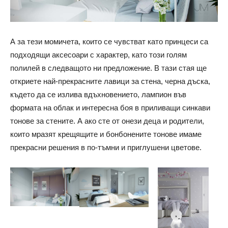
А за тези момичета, които се чувстват като принцеси са
подходящи аксесоари с характер, като този голям
полилей в следващото ни предложение. В тази стая ще
откриете най-прекрасните лавици за стена, черна дъска,
където да се излива вдъхновението, лампион във
формата на облак и интересна боя в приливащи синкави
тонове за стените.
А ако сте от онези деца и родители,
които мразят крещящите и бонбонените тонове имаме
прекрасни решения в по-тъмни и приглушени цветове.