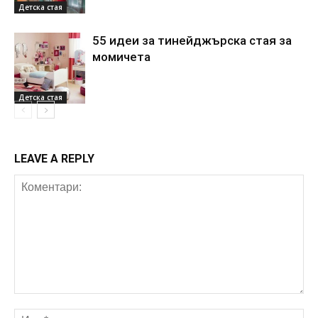
Детска стая
55 идеи за тинейджърска стая за
момичета
Детска стая
LEAVE A REPLY