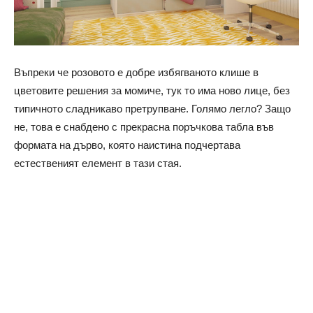
Въпреки че розовото е добре избягваното клише в
цветовите решения за момиче, тук то има ново лице, без
типичното сладникаво претрупване.
Голямо легло? Защо
не, това е снабдено с прекрасна поръчкова табла във
формата на дърво, която наистина подчертава
естественият елемент в тази стая.