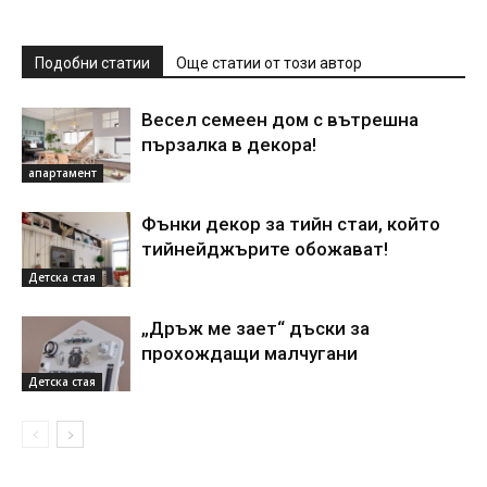
Подобни статии
Още статии от този автор
Весел семеен дом с вътрешна
пързалка в декора!
апартамент
Фънки декор за тийн стаи, който
тийнейджърите обожават!
Детска стая
„Дръж ме зает“ дъски за
прохождащи малчугани
Детска стая