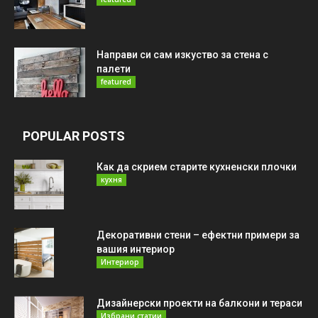
Направи си сам изкуство за стена с
палети
featured
POPULAR POSTS
Как да скрием старите кухненски плочки
кухня
Декоративни стени – ефектни примери за
вашия интериор
Интериор
Дизайнерски проекти на балкони и тераси
Избрани статии