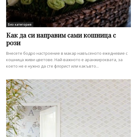
Без категория
Как да си направим сами кошница с
рози
Внесете бодро настроение в макар навъсеното ежедневие с
кошница живи цветове. Най-важното е аранжироквата, за
което не е нужно да сте флорист или какъвто...