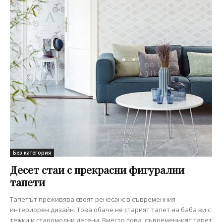
Без категория
Десет стаи с прекрасни фигурални
тапети
Тапетът преживява своят ренесанс в съвременния
интериорен дизайн. Това обаче не старият тапет на баба ви с
тежки и старомодни десени. Вместо това, съвременният тапет