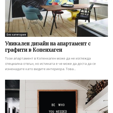
Без категория
Уникален дизайн на апартамент с
графити в Копенхаген
Този апартамент в Копенхаген може да не изглежда
специална отвън, но истината е че може да доста да се
изненадате като видите интериора. Това...