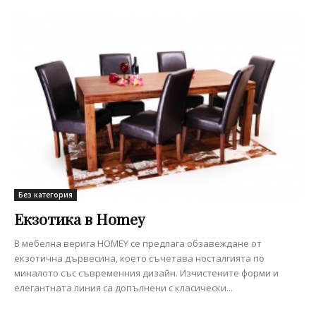
Без категория
Екзотика в Homey
В мебелна верига HOMEY се предлага обзавеждане от
екзотична дървесина, което съчетава носталгията по
миналото със съвременния дизайн. Изчистените форми и
елегантната линия са допълнени с класически...