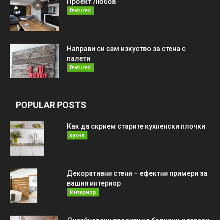
Проект Любов
featured
Направи си сам изкуство за стена с
палети
featured
POPULAR POSTS
Как да скрием старите кухненски плочки
кухня
Декоративни стени – ефектни примери за
вашия интериор
Интериор