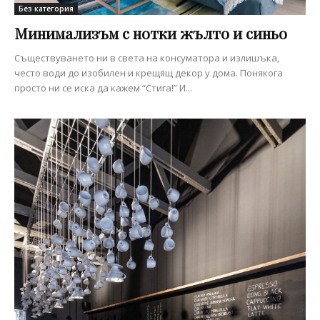
Без категория
Минимализъм с нотки жълто и синьо
Съществуването ни в света на консуматора и излишъка,
често води до изобилен и крещящ декор у дома. Понякога
просто ни се иска да кажем “Стига!” И...