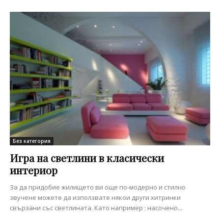
Без категория
Игра на светлини в класически
интериор
За да придобие жилището ви още по-модерно и стилно
звучене можете да използвате някои други хитринки
свързани със светлината. Като например : насочено...