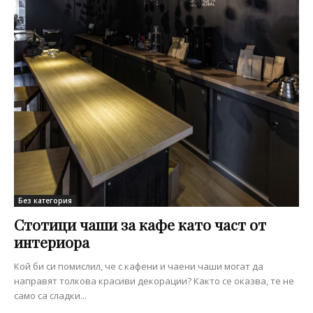
Без категория
Стотици чаши за кафе като част от
интериора
Кой би си помислил, че с кафени и чаени чаши могат да
направят толкова красиви декорации? Както се оказва, те не
само са сладки...