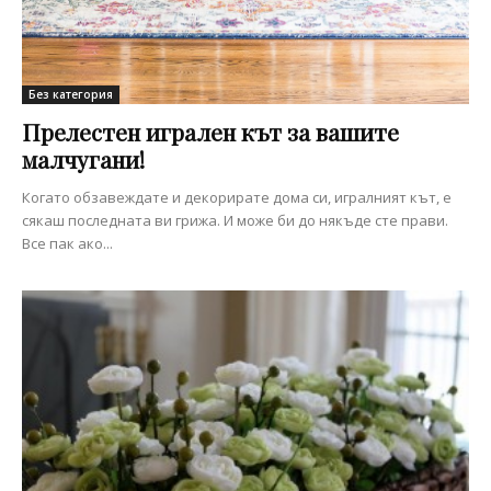
Без категория
Прелестен игрален кът за вашите
малчугани!
Когато обзавеждате и декорирате дома си, игралният кът, е
сякаш последната ви грижа. И може би до някъде сте прави.
Все пак ако...