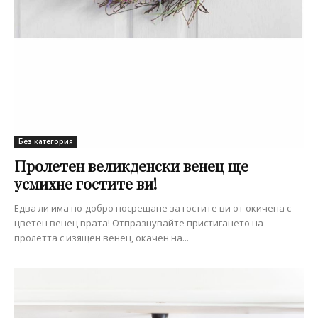
Без категория
Пролетен великденски венец ще
усмихне гостите ви!
Едва ли има по-добро посрещане за гостите ви от окичена с
цветен венец врата! Отпразнувайте пристигането на
пролетта с изящен венец, окачен на...