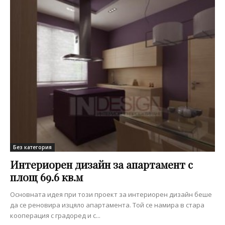
Без категория
Интериорен дизайн за апартамент с
площ 69.6 кв.м
Основната идея при този проект за интериорен дизайн беше
да се реновира изцяло апартамента. Той се намира в стара
кооперация с градоред и с...