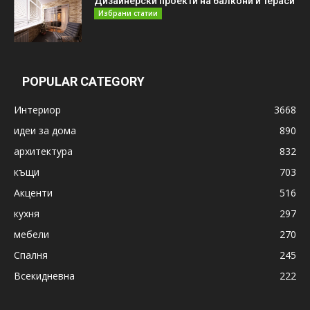
Дизайнерски проекти на балкони и тераси
Избрани статии
POPULAR CATEGORY
Интериор
3668
идеи за дома
890
архитектура
832
къщи
703
Акценти
516
кухня
297
мебели
270
Спалня
245
Всекидневна
222