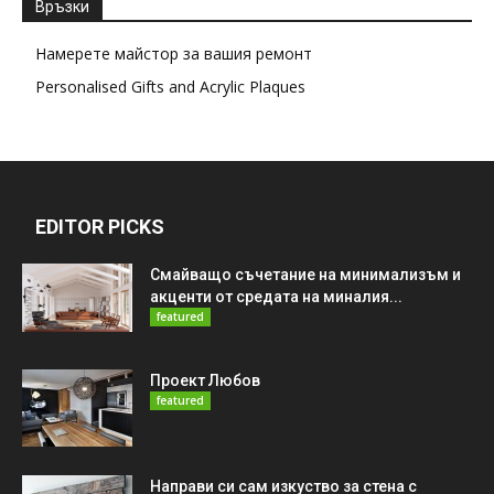
Връзки
Намерете майстор за вашия ремонт
Personalised Gifts and Acrylic Plaques
EDITOR PICKS
Смайващо съчетание на минимализъм и
акценти от средата на миналия...
featured
Проект Любов
featured
Направи си сам изкуство за стена с