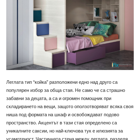
Леглата тип “койка” разположени едно над друго са
популярен избор за обща стая. Не само че са страшно
забавни за децата, а са и огромен помощник при
складирането на вещи, защото оползотворяват всяка своя
ниша под формата на шкаф и освобождават подово
пространство.
Акцентът в тази стая определено са
уникалните саксии, но най-ключова тук е илюзията за
усамотеност. Частичната стена между леглата, разделя