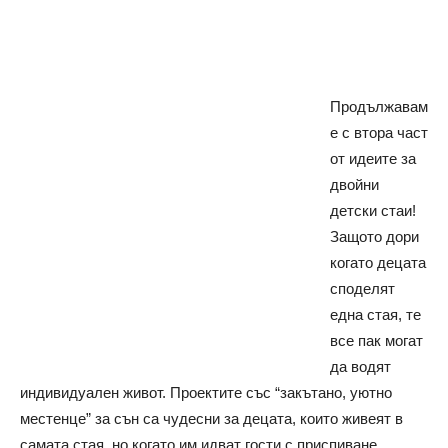
Продължавам
е с втора част
от идеите за
двойни
детски стаи!
Защото дори
когато децата
споделят
една стая, те
все пак могат
да водят
индивидуален живот.
Проектите със “закътано, уютно
местенце” за сън са чудесни за децата, които живеят в
самата стая, но когато им идват гости с приспиване,