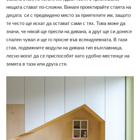
нещата стават по-сложни. Винаги проектирайте стаята на
децата
си с предвидено място за приятелите им, защото
те често ще искат да остават сами с тях. Това може да
значи, че някой ще преспи на дивана, а друг ще си донесе
спален чувал и ще го просне във всекидневната. В тази
стая, подвижните модули на дивана тип възглавница,
лесно могат да се приспособят като удобно местенце на
земята в тази или друга стя.