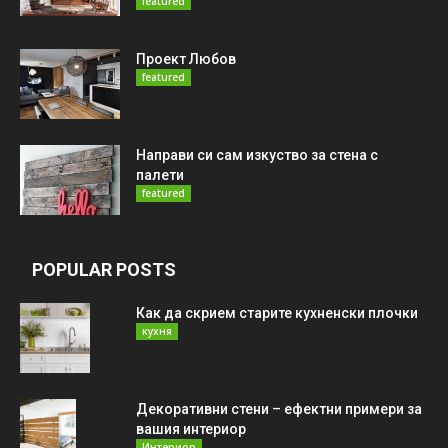
featured
Проект Любов
featured
Направи си сам изкуство за стена с
палети
featured
POPULAR POSTS
Как да скрием старите кухненски плочки
кухня
Декоративни стени – ефектни примери за
вашия интериор
Интериор