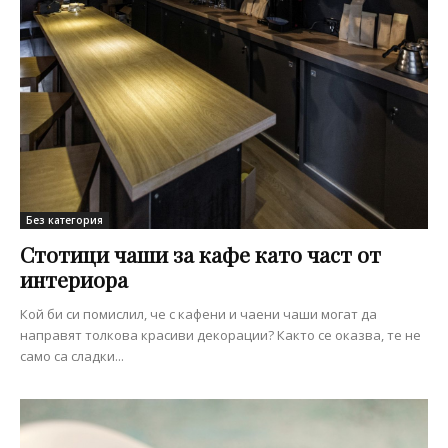
Без категория
Стотици чаши за кафе като част от
интериора
Кой би си помислил, че с кафени и чаени чаши могат да
направят толкова красиви декорации? Както се оказва, те не
само са сладки...