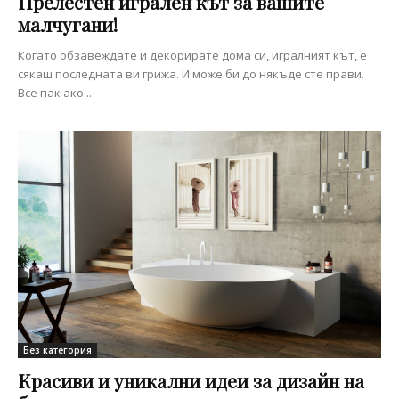
Прелестен игрален кът за вашите
малчугани!
Когато обзавеждате и декорирате дома си, игралният кът, е
сякаш последната ви грижа. И може би до някъде сте прави.
Все пак ако...
Без категория
Красиви и уникални идеи за дизайн на