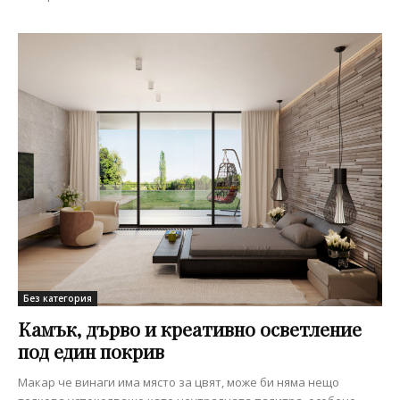
Без категория
Камък, дърво и креативно осветление
под един покрив
Макар че винаги има място за цвят, може би няма нещо