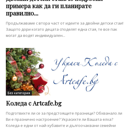
примера как да ги планирате
правилно...
Продължаваме с втора част от идеите за двойни детски стаи!
Защото дори когато децата споделят една стая, те все пак
могат да водят индивидуален...
Без категория
Коледа с Artcafe.bg
Подготвихте ли се за предстоящите празници? Обхванало ли
Ви е празнично настроение? Украсихте ли Вашата елха?
Коледа е едни от най-хубавите и дългоочаквани семейни