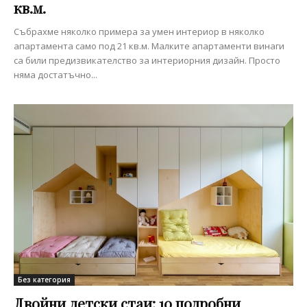
кв.м.
Събрахме няколко примера за умен интериор в няколко
апартамента само под 21 кв.м. Малките апартаменти винаги
са били предизвикателство за интериорния дизайн. Просто
няма достатъчно...
Без категория
Двойни детски стаи: 10 подробни