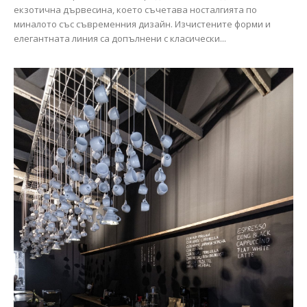
екзотична дървесина, което съчетава носталгията по
миналото със съвременния дизайн. Изчистените форми и
елегантната линия са допълнени с класически...