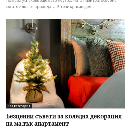
толкова успокояващо като неутралната палитра, особено
когато идва от природата. В този красив дом...
Без категория
Безценни съвети за коледна декорация
на малък апартамент