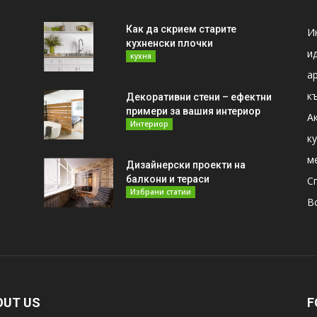
Как да скрием старите
И
кухненски плочки
и
кухня
а
к
Декоративни стени – ефектни
примери за вашия интериор
А
Интериор
к
м
Дизайнерски проекти на
балкони и тераси
С
Избрани статии
В
OUT US
F