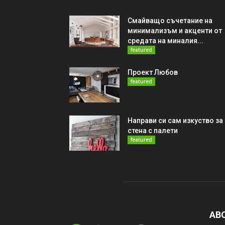
Смайващо съчетание на
минимализъм и акценти от
средата на миналия...
featured
Проект Любов
featured
Направи си сам изкуство за
стена с палети
featured
AB