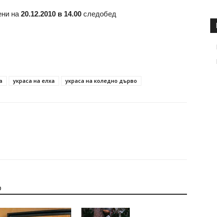
ени на
20.12.2010 в 14.00
следобед
а
украса на елха
украса на коледно дърво
р