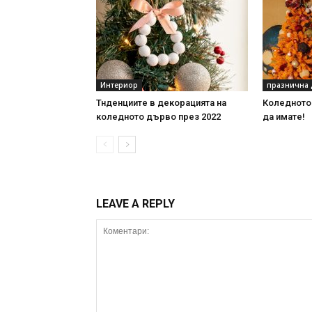
Интериор
празнична 
Тнденциите в декорацията на
Коледното 
коледното дърво през 2022
да имате!
LEAVE A REPLY