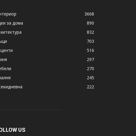
нтериор
3668
деи за дома
890
рхитектура
832
ъщи
703
кценти
516
ухня
297
ебели
270
палня
245
секидневна
222
OLLOW US