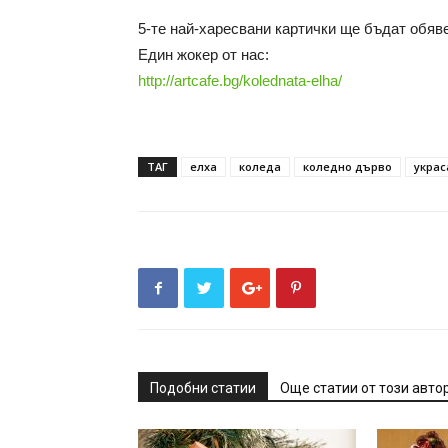
5-те най-харесвани картички ще бъдат обяв
Един жокер от нас:
http://artcafe.bg/kolednata-elha/
ТАГ
елха
коледа
коледно дърво
украс
Подобни статии
Още статии от този авто