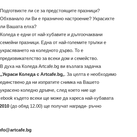
Подготвихте ли се за предстоящите празници?
Обхванало ли Ви е празнично настроение? Украсихте
ли Вашата елха?
Коледа е едни от най-хубавите и дългоочаквани
семейни празници. Една от най-големите тръпки е
украсяването на коледното дърво. То е
предизвикателство за всеки дом и семейство.
В духа на Коледа Artcafe.bg ви възлага задачка
„Украси Коледа с Artcafe.bg
„. За целта е необходимо
единствено да ни изпратите снимка на Вашето
украсено коледно дръвче, след което ние ще
cebook където всеки ще може да хареса най-хубавата
.2010
(до обяд 12.00) ще получат награди- ръчно
nfo@artcafe.bg