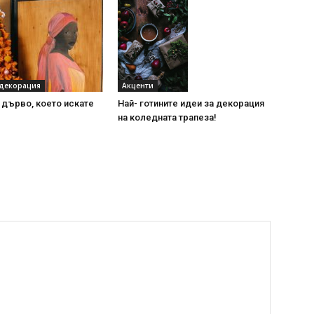
Акценти
декорация
Най- готините идеи за декорация
дърво, което искате
на коледната трапеза!