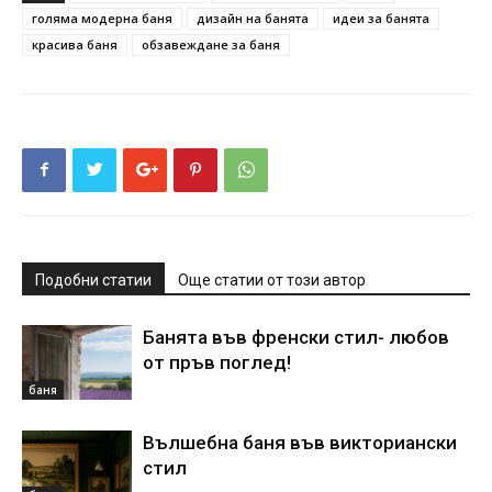
голяма модерна баня
дизайн на банята
идеи за банята
красива баня
обзавеждане за баня
Подобни статии
Още статии от този автор
Банята във френски стил- любов
от пръв поглед!
баня
Вълшебна баня във викториански
стил