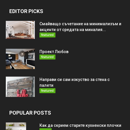
EDITOR PICKS
Смайващо съчетание на минимализъм и
акценти от средата на миналия...
featured
Проект Любов
featured
Направи си сам изкуство за стена с
палети
featured
POPULAR POSTS
Как да скрием старите кухненски плочки