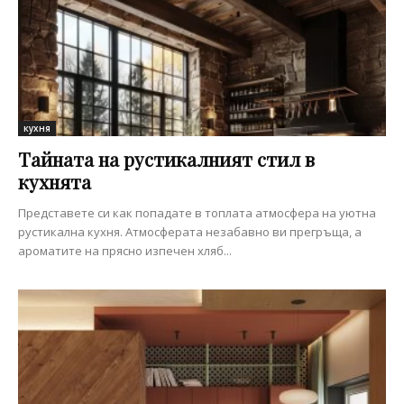
кухня
Тайната на рустикалният стил в
кухнята
Представете си как попадате в топлата атмосфера на уютна
рустикална кухня. Атмосферата незабавно ви прегръща, а
ароматите на прясно изпечен хляб...