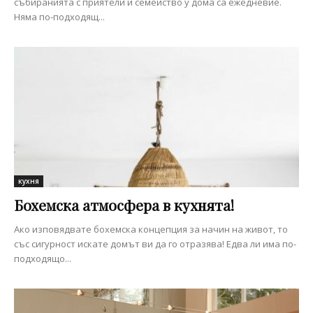
събиранията с приятели и семейство у дома са ежедневие.
Няма по-подходящ...
кухня
Бохемска атмосфера в кухнята!
Ако изповядвате бохемска концепция за начин на живот, то
със сигурност искате домът ви да го отразява! Едва ли има по-
подходящо...