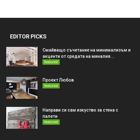
EDITOR PICKS
Смайващо съчетание на минимализъм и
акценти от средата на миналия...
featured
Проект Любов
featured
Направи си сам изкуство за стена с
палети
featured