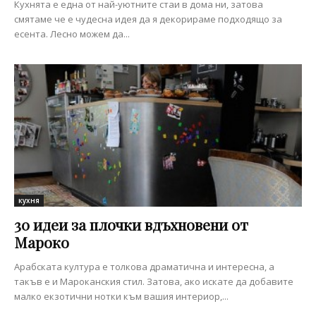
Кухнята е една от най-уютните стаи в дома ни, затова
смятаме че е чудесна идея да я декорираме подходящо за
есента. Лесно можем да...
кухня
30 идеи за плочки вдъхновени от
Мароко
Арабската култура е толкова драматична и интересна, а
такъв е и Мароканския стил. Затова, ако искате да добавите
малко екзотични нотки към вашия интериор,...