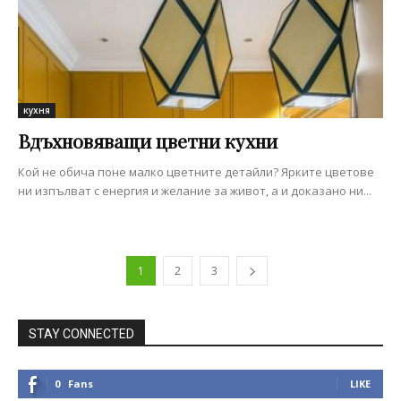
кухня
Вдъхновяващи цветни кухни
Кой не обича поне малко цветните детайли? Ярките цветове
ни изпълват с енергия и желание за живот, а и доказано ни...
1
2
3
STAY CONNECTED
0
Fans
LIKE