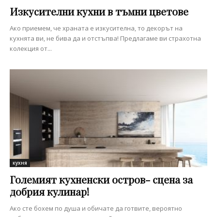
Изкусителни кухни в тъмни цветове
Ако приемем, че храната е изкусителна, то декорът на
кухнята ви, не бива да и отстъпва! Предлагаме ви страхотна
колекция от...
кухня
Големият кухненски остров- сцена за
добрия кулинар!
Ако сте бохем по душа и обичате да готвите, вероятно