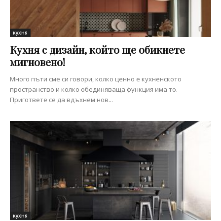
кухня
Кухня с дизайн, който ще обикнете
мигновено!
Много пъти сме си говори, колко ценно е кухненското
пространство и колко обединяваща функция има то.
Пригответе се да вдъхнем нов...
кухня