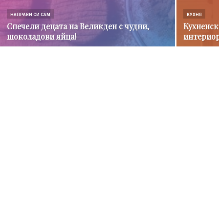
НАПРАВИ СИ САМ
КУХНЯ
Спечели децата на Великден с чудни,
Кухненск
шоколадови яйца!
интерио