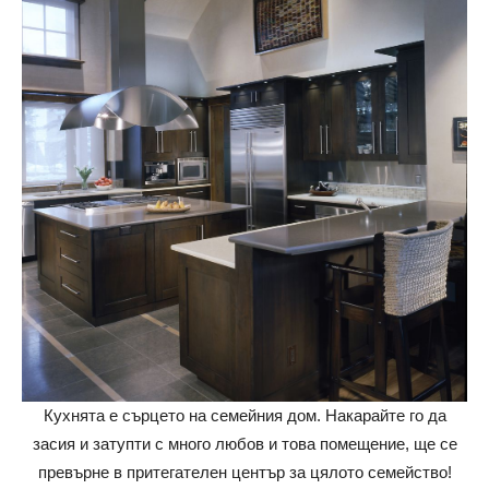
Кухнята е сърцето на семейния дом. Накарайте го да
засия и затупти с много любов и това помещение, ще се
превърне в притегателен център за цялото семейство!