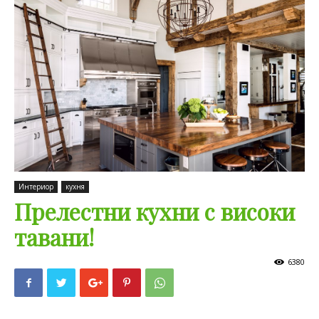
Интериор
кухня
Прелестни кухни с високи
тавани!
6380