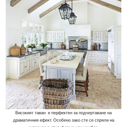
Високият таван е перфектен за подчертаване на
драматичния ефект. Особено зако сте се спряли на