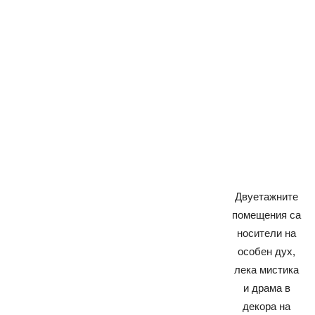
Двуетажните
помещения са
носители на
особен дух,
лека мистика
и драма в
декора на