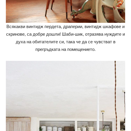
Всякакви винтидж пердета, драперии, винтидж шкафове и
скринове, са добре дошли! Шаби-шик, отразява нуждите и
духа на обитателите си, така че да се чувстват в
прегръдката на помещението.