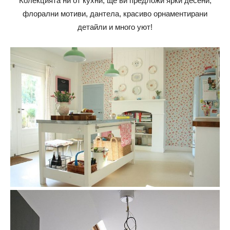
Колекцията ни от кухни, ще ви предложи ярки десени,
флорални мотиви, дантела, красиво орнаментирани
детайли и много уют!