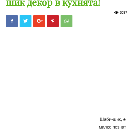
шик декор в кухнята!
5087
Шаби-шик, е
малко познат