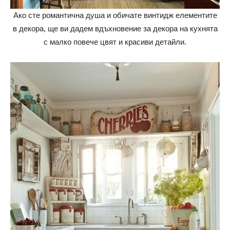
Ако сте романтична душа и обичате винтидж елементите
в декора, ще ви дадем вдъхновение за декора на кухнята
с малко повече цвят и красиви детайли.