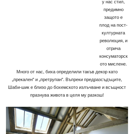
у нас стил,
предимно
защото е
плод на пост-
културната
революция, и
отрича
консуматорск
ото мислене.
Много от нас, биха определили такъв декор като
„прекален“ и „претрупан“. Въпреки предразсъдъците,
Шаби-шик е близо до бохемското излъчване и всъщност
празнува живота в целя му разкош!