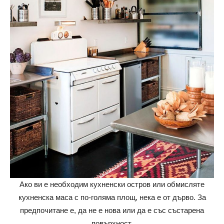
Ако ви е необходим кухненски остров или обмисляте
кухненска маса с по-голяма площ, нека е от дърво. За
предпочитане е, да не е нова или да е със състарена
повърхност.