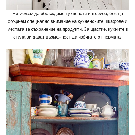
Не можем да обсъждаме кухненски интериор, без да
обърнем специално внимание на кухненските шкафове и
местата за съхранение на продукти. За щастие, кухните в
стила ви дават възможност да избягате от нормата.