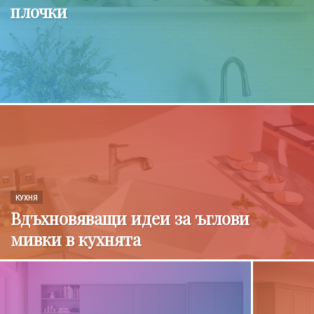
плочки
КУХНЯ
Вдъхновяващи идеи за ъглови
мивки в кухнята