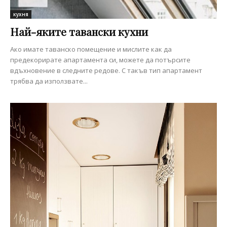
кухня
Най-яките тавански кухни
Ако имате таванско помещение и мислите как да
предекорирате апартамента си, можете да потърсите
вдъхновение в следните редове. С такъв тип апартамент
трябва да използвате...