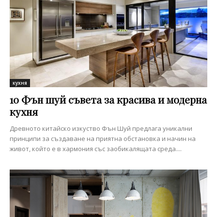
кухня
10 Фън шуй съвета за красива и модерна
кухня
Древното китайско изкуство Фън Шуй предлага уникални
принципи за създаване на приятна обстановка и начин на
живот, който е в хармония със заобикалящата среда....