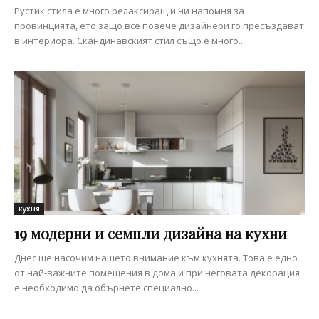
Рустик стила е много релаксиращ и ни напомня за
провинцията, ето защо все повече дизайнери го пресъздават
в интериора. Скандинавският стил също е много...
кухня
19 модерни и семпли дизайна на кухни
Днес ще насочим нашето внимание към кухнята. Това е едно
от най-важните помещения в дома и при неговата декорация
е необходимо да обърнете специално...