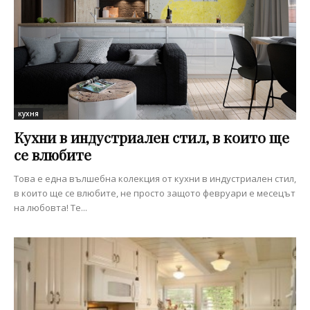
кухня
Кухни в индустриален стил, в които ще
се влюбите
Това е една вълшебна колекция от кухни в индустриален стил,
в които ще се влюбите, не просто защото февруари е месецът
на любовта! Те...