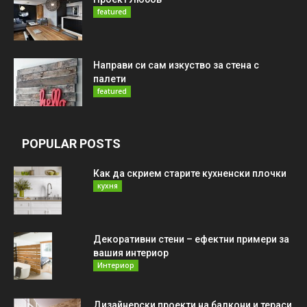
featured
Направи си сам изкуство за стена с
палети
featured
POPULAR POSTS
Как да скрием старите кухненски плочки
кухня
Декоративни стени – ефектни примери за
вашия интериор
Интериор
Дизайнерски проекти на балкони и тераси