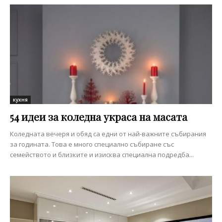
кухня
54 идеи за коледна украса на масата
Коледната вечеря и обяд са едни от най-важните събирания
за годината. Това е много специално събиране със
семейството и близките и изисква специална подредба...