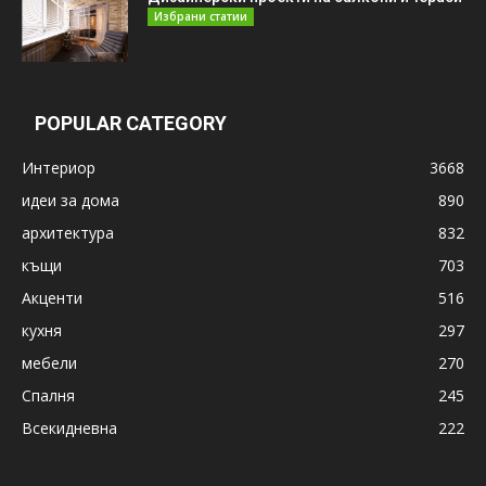
Избрани статии
POPULAR CATEGORY
Интериор
3668
идеи за дома
890
архитектура
832
къщи
703
Акценти
516
кухня
297
мебели
270
Спалня
245
Всекидневна
222