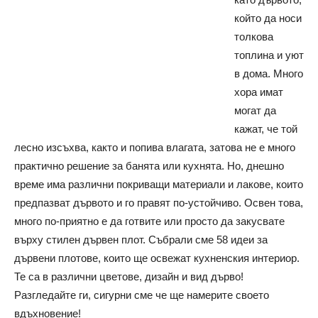
който да носи
толкова
топлина и уют
в дома. Много
хора имат
могат да
кажат, че той
лесно изсъхва, както и попива влагата, затова не е много
практично решение за банята или кухнята. Но, днешно
време има различни покриващи материали и лакове, които
предпазват дървото и го правят по-устойчиво. Освен това,
много по-приятно е да готвите или просто да закусвате
върху стилен дървен плот. Събрали сме 58 идеи за
дървени плотове, които ще освежат кухненския интериор.
Те са в различни цветове, дизайн и вид дърво!
Разгледайте ги, сигурни сме че ще намерите своето
вдъхновение!