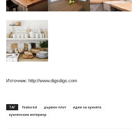
Източник: http://www.digsdigs.com
ТАГ
featured
дървен плот
идеи за кухнята
кухненския интериор