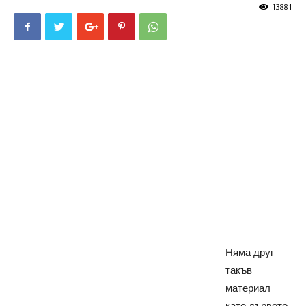
13881
Няма друг
такъв
материал
като дървото,