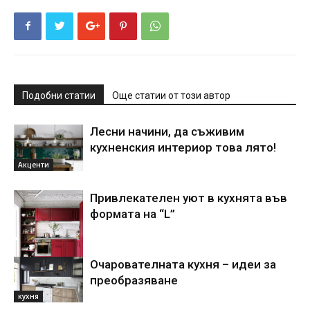
Подобни статии
Още статии от този автор
Лесни начини, да съживим
кухненския интериор това лято!
Акценти
Привлекателен уют в кухнята във
формата на “L”
Очарователната кухня – идеи за
Интериор
преобразяване
кухня