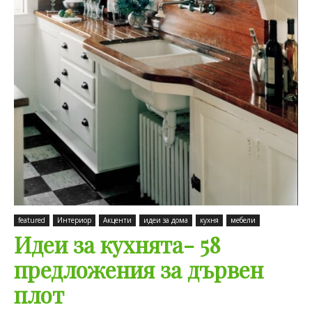
featured
Интериор
Акценти
идеи за дома
кухня
мебели
Идеи за кухнята- 58
предложения за дървен
плот