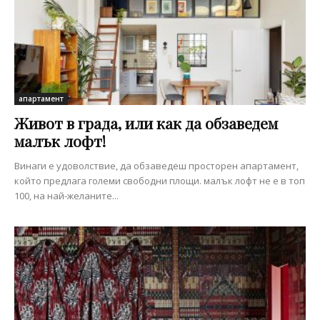
апартамент
Живот в града, или как да обзаведем
малък лофт!
Винаги е удоволствие, да обзаведеш просторен апартамент,
който предлага големи свободни площи. малък лофт не е в топ
100, на най-желаните...