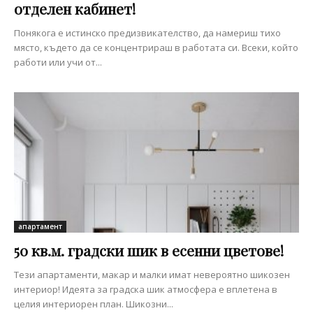
отделен кабинет!
Понякога е истинско предизвикателство, да намериш тихо
място, където да се концентрираш в работата си. Всеки, който
работи или учи от...
апартамент
50 кв.м. градски шик в есенни цветове!
Тези апартаменти, макар и малки имат невероятно шикозен
интериор! Идеята за градска шик атмосфера е вплетена в
целия интериорен план. Шикозни...