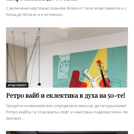
С включени чертожни планове Всеки от тези апартаменти е с
площ до 60 кв.м. и е истински...
апартамент
Ретро вайб и еклектика в духа на 50-те!
Средата на миналия век определено има как да ни вдъхнови!
Ретро вайбът в този малък лофт е наистина очарователен. Не
липсват...