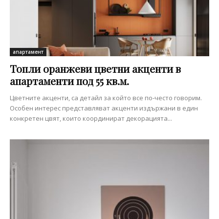
апартамент
Топли оранжеви цветни акценти в
апартаменти под 55 кв.м.
Цветните акценти, са детайл за който все по-често говорим.
Особен интерес представляват акценти издържани в един
конкретен цвят, които координират декорацията...