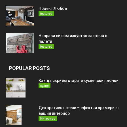
Проект Любов
featured
Направи си сам изкуство за стена с
палети
featured
POPULAR POSTS
Как да скрием старите кухненски плочки
кухня
Декоративни стени – ефектни примери за
вашия интериор
Интериор