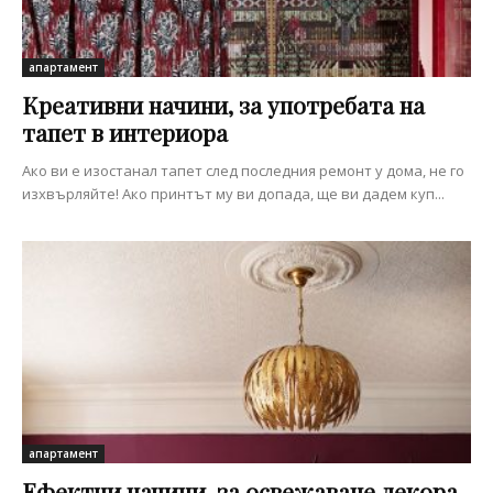
апартамент
Креативни начини, за употребата на
тапет в интериора
Ако ви е изостанал тапет след последния ремонт у дома, не го
изхвърляйте! Ако принтът му ви допада, ще ви дадем куп...
апартамент
Ефектни начини, за освежаване декора