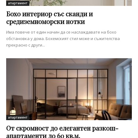
апартамент
Бохо интериор със сканди и
средиземноморски нотки
Има повече от един начин да се наслаждавате на бохо
обстановка у дома. Бохемският стил може и съжителства
прекрасно с други...
апартамент
От скромност до елегантен разкош-
апартаменти до 60 кв.м.