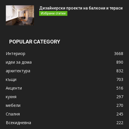
Дизайнерски проекти на балкони и тераси
Избрани статии
POPULAR CATEGORY
Интериор
3668
идеи за дома
890
архитектура
832
къщи
703
Акценти
516
кухня
297
мебели
270
Спалня
245
Всекидневна
222