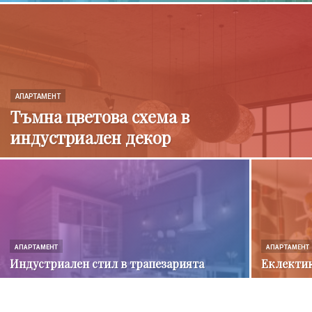
АПАРТАМЕНТ
Тъмна цветова схема в
индустриален декор
АПАРТАМЕНТ
АПАРТАМЕНТ
Индустриален стил в трапезарията
Еклектик