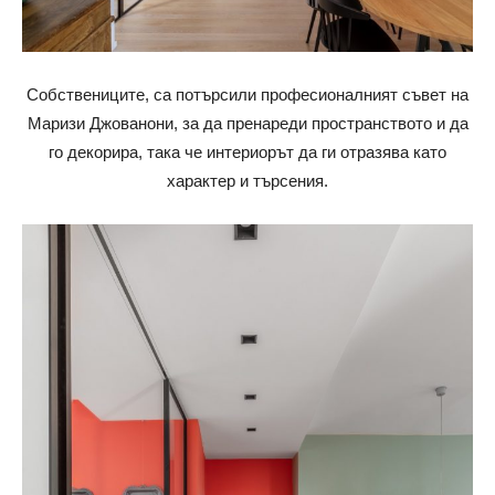
Собствениците, са потърсили професионалният съвет на
Маризи Джованони, за да пренареди пространството и да
го декорира, така че интериорът да ги отразява като
характер и търсения.