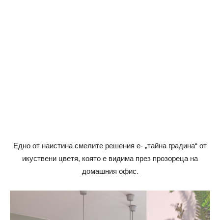
Едно от наистина смелите решения е- „тайна градина“ от
икуствени цветя, която е видима през прозореца на
домашния офис.