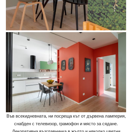
Във всекидневната, ни посреща кът от дървена ламперия,
снабден с телевизор, грамофон и място за сядане.
Декоративна възглавничка в жълто и няколко цветни