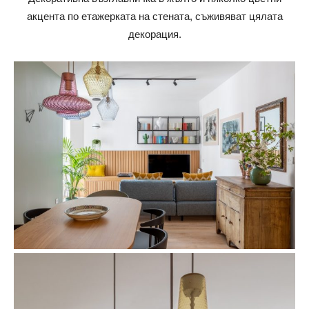
акцента по етажерката на стената, съживяват цялата
декорация.