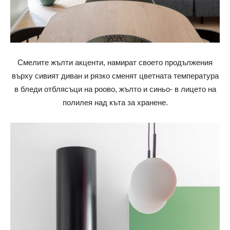
Смелите жълти акценти, намират своето продължения
върху сивият диван и рязко сменят цветната температура
в бледи отблясъци на роово, жълто и синьо- в лицето на
полилея над къта за хранене.