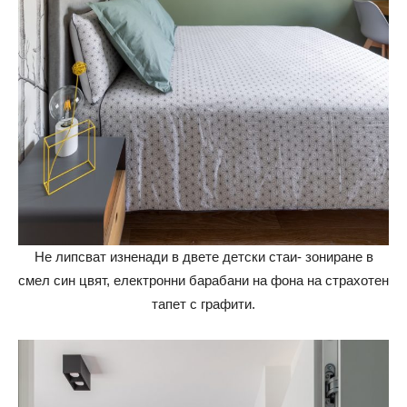
Не липсват изненади в двете детски стаи- зониране в
смел син цвят, електронни барабани на фона на страхотен
тапет с графити.