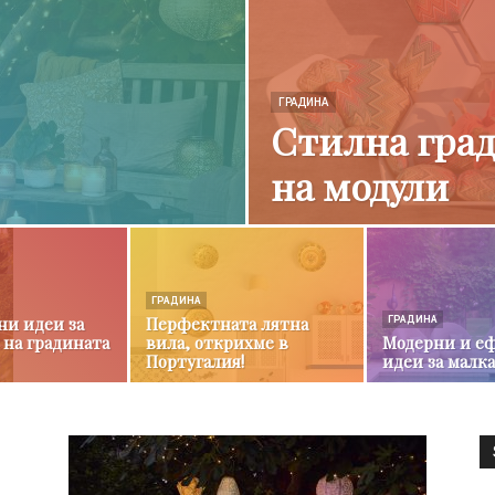
ГРАДИНА
Стилна гра
на модули
ГРАДИНА
ни идеи за
Перфектната лятна
ГРАДИНА
 на градината
вила, открихме в
Модерни и е
Португалия!
идеи за малк