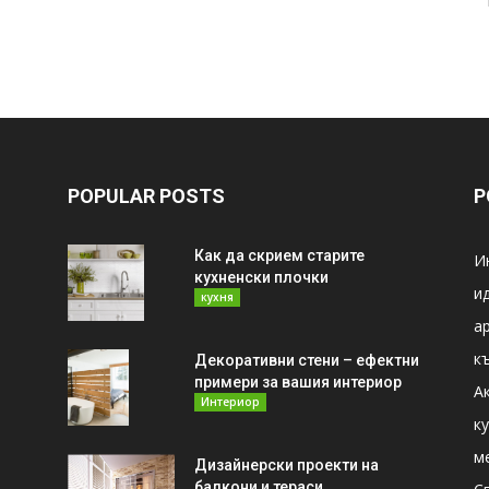
POPULAR POSTS
P
Как да скрием старите
И
кухненски плочки
и
кухня
а
к
Декоративни стени – ефектни
примери за вашия интериор
А
Интериор
к
м
Дизайнерски проекти на
балкони и тераси