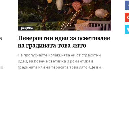
Градина
е
Невероятни идеи за осветяване
на градината това лято
Не пропускайте колекцията ни от страхотни
идеи, за повече светлина и романтика в
во
градината или на терасата това лято. Ще ви...