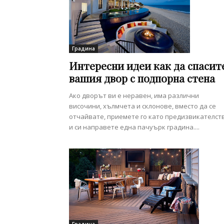
Градина
Интересни идеи как да спасит
вашия двор с подпорна стена
Ако дворът ви е неравен, има различни
височини, хълмчета и склонове, вместо да се
отчайвате, приемете го като предизвикателст
и си направете една пачуърк градина....
Градина