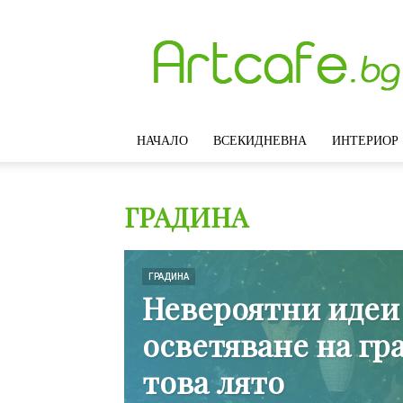
Artcafe.bg
–
Модерни
идеи
за
интериорен
НАЧАЛО
ВСЕКИДНЕВНА
ИНТЕРИОР
дизайн,
обзавеждане
и
декорация
ГРАДИНА
на
дома
ГРАДИНА
Невероятни идеи
осветяване на гр
това лято