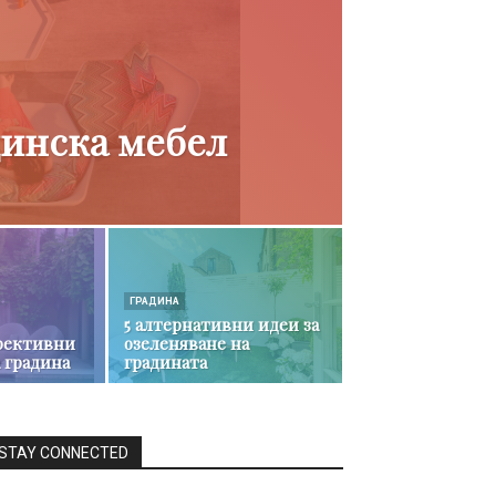
динска мебел
ГРАДИНА
5 алтернативни идеи за
фективни
озеленяване на
а градина
градината
STAY CONNECTED