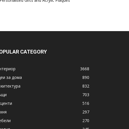
Personalised Gifts and Acrylic Plaques
OPULAR CATEGORY
нтериор
3668
деи за дома
890
рхитектура
832
ъщи
703
кценти
516
ухня
297
ебели
270