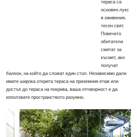
тераса са
основен лукс
в оживения,
тесен свят.
Повечето
обитатели
смятат за
късмет, ако
получат
балкон, на който да сложат един стол. Независимо дали
имате широка открита тераса на приземния етаж или
достъп до тераса на покрива, ваша отговорност е да
използвате пространството разумно.