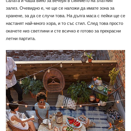
салата и чаша вино за вечеря в сиянието на златния
залез. Очевидно е, че ще се наложи да имате зона за
хранене, за да се случи това. На дълга маса с пейки ще се
настанят най-много хора, и то със стил. След това просто
окачете низ светлини и сте всичко е готово за прекрасни
летни партита.