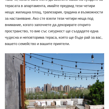
терасата в апартамента, имайте предвид тези четири
неща: жилищна площ, трапезария, градина и възможности
за настаняване. Ако сте взели тези четири неща под
внимание, когато започнете да декорирате открито
пространство, то вие със сигурност ще създадете една
чудесна и неповторима тераса, която ще бъде рай за вас,
вашето семейство и вашите приятели.