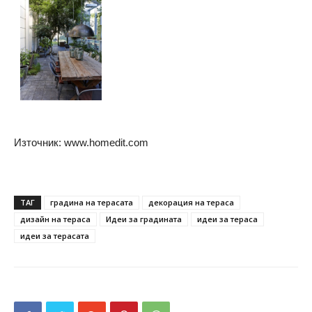
Източник: www.homedit.com
ТАГ
градина на терасата
декорация на тераса
дизайн на тераса
Идеи за градината
идеи за тераса
идеи за терасата