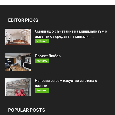
EDITOR PICKS
Смайващо съчетание на минимализъм и
акценти от средата на миналия...
featured
Проект Любов
featured
Направи си сам изкуство за стена с
палети
featured
POPULAR POSTS