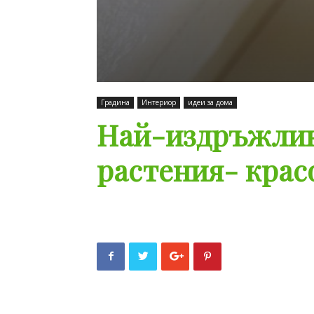
Градина
Интериор
идеи за дома
Най-издръжлив
растения- красо