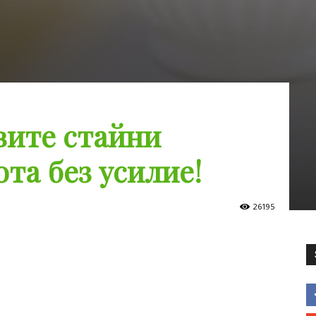
ите стайни
та без усилие!
26195