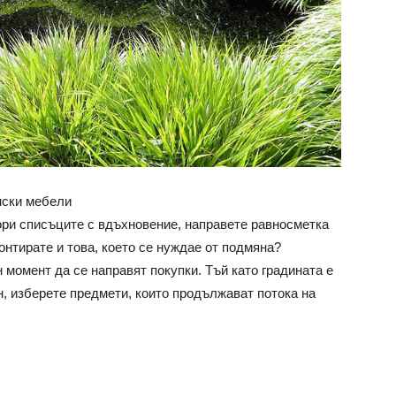
нски мебели
ори списъците с вдъхновение, направете равносметка
монтирате и това, което се нуждае от подмяна?
момент да се направят покупки. Тъй като градината е
н, изберете предмети, които продължават потока на