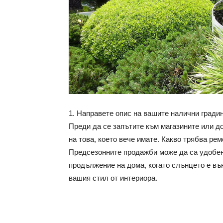
1. Направете опис на вашите налични гради
Преди да се запътите към магазините или д
на това, което вече имате. Какво трябва ре
Предсезонните продажби може да са удобен 
продължение на дома, когато слънцето е въ
вашия стил от интериора.