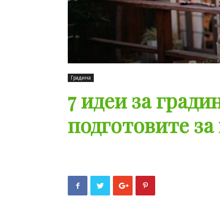
Градина
7 идеи за градин
подготовите за