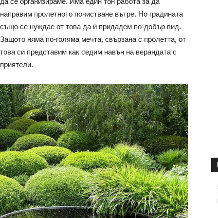
да се организираме. Има един тон работа за да
направим пролетното почистване вътре. Но градината
също се нуждае от това да ѝ придадем по-добър вид.
Защото няма по-голяма мечта, свързана с пролетта, от
това си представим как седим навън на верандата с
приятели.