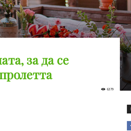
ата, за да се
 пролетта
6379