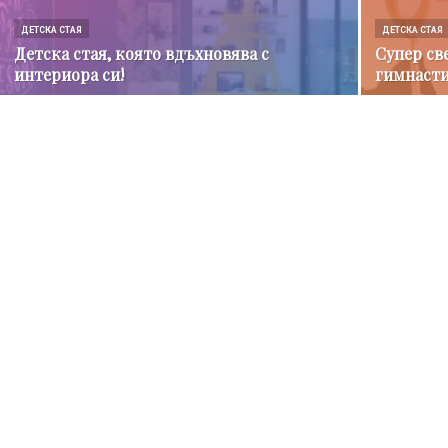
ДЕТСКА СТАЯ
ДЕТСКА СТАЯ
Детска стая, която вдъхновява с
Супер св
интериора си!
гимнаст