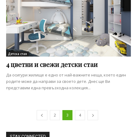
Детска стая
4 цветни и свежи детски стаи
Да осигури жилище е едно от най-важните неща, което един
родите може да направи за своето дете. Днес ще Ви
представим една превъзходна колекция...
2
3
4
STAY CONNECTED