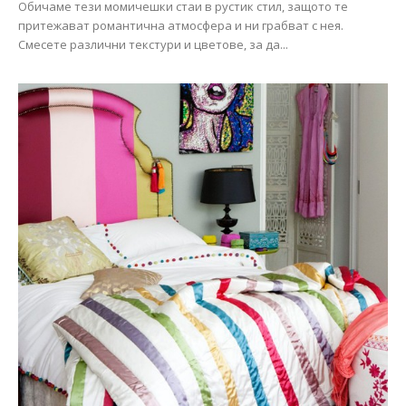
Обичаме тези момичешки стаи в рустик стил, защото те
притежават романтична атмосфера и ни грабват с нея.
Смесете различни текстури и цветове, за да...