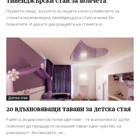
тинейджърски стаи за момчета
Първото нещо, за което се сещате когато помислите за
стената на момчешка тинейджърска стая са може би
плакатите. И докато декорацията на стените и...
Детска стая
20 вдъхновяващи тавани за детска стая
Райета, водни или пастелни цветове – те всички могат да Ви
помогнат да придадете на вашия таван едно чувство за
уникалност. Ако мислите, че...