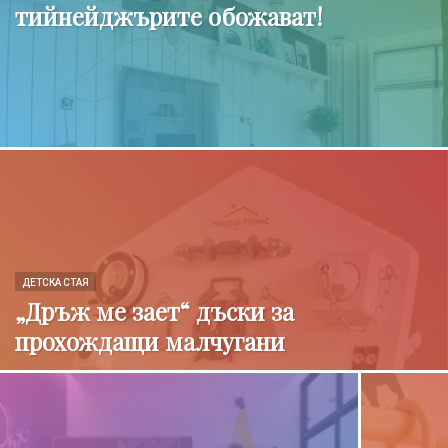
тийнейджърите обожават!
ДЕТСКА СТАЯ
„Дръж ме зает“ дъски за
прохождащи малчугани