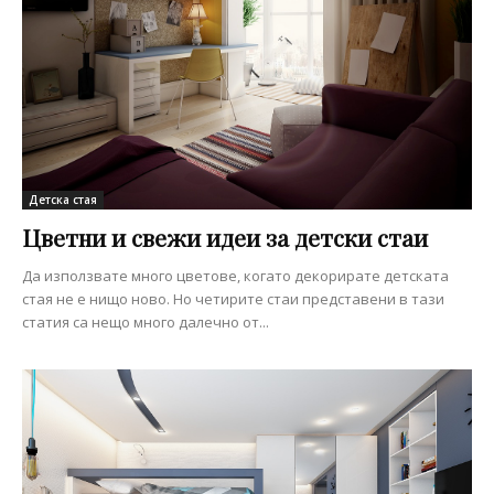
Детска стая
Цветни и свежи идеи за детски стаи
Да използвате много цветове, когато декорирате детската
стая не е нищо ново. Но четирите стаи представени в тази
статия са нещо много далечно от...