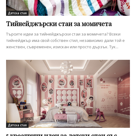
Детска стая
Тийнейджърски стаи за момичета
Търсите идеи зa тийнейджърски стаи за момичета? Всеки
тийнейджър има свой собствен стил, независимо дали той е
женствен, съвременен, изискан или просто дързък. Тук...
Детска стая
5 креатвини идеи за детски стаи със