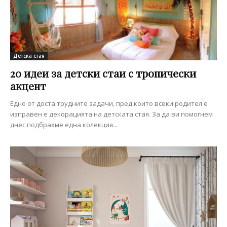
Детска стая
20 идеи за детски стаи с тропически
акцент
Едно от доста трудните задачи, пред които всеки родител е
изправен е декорацията на детската стая. За да ви помогнем
днес подбрахме една колекция...