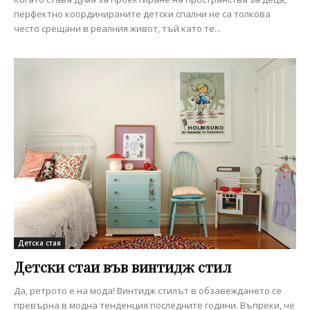
перфектно координираните детски спални не са толкова
често срещани в реалния живот, тъй като те...
Детска стая
Детски стаи във винтидж стил
Да, ретрото е на мода! Винтидж стилът в обзавеждането се
превърна в модна тенденция последните години. Въпреки, че