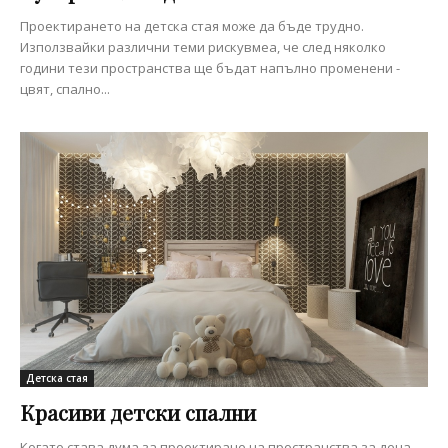
Проектирането на детска стая може да бъде трудно.
Използвайки различни теми рискувмеа, че след няколко
години тези пространства ще бъдат напълно променени -
цвят, спално...
Детска стая
Красиви детски спални
Когато става дума за проектиране на пространства за деца,