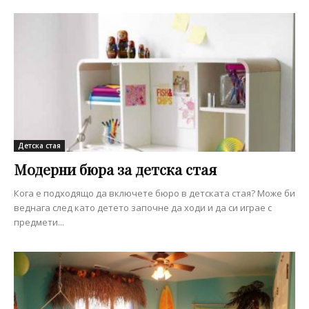
Детска стая
Модерни бюра за детска стая
Кога е подходящо да включете бюро в детската стая? Може би
веднага след като детето започне да ходи и да си играе с
предмети...