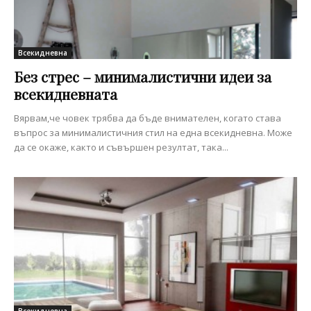
Всекидневна
Без стрес – минималистични идеи за
всекидневната
Вярвам,че човек трябва да бъде внимателен, когато става
въпрос за минималистичния стил на една всекидневна. Може
да се окаже, както и съвършен резултат, така...
Всекидневна