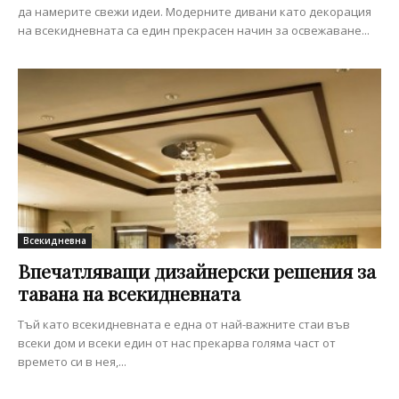
да намерите свежи идеи. Модерните дивани като декорация
на всекидневната са един прекрасен начин за освежаване...
Всекидневна
Впечатляващи дизайнерски решения за
тавана на всекидневната
Тъй като всекидневната е една от най-важните стаи във
всеки дом и всеки един от нас прекарва голяма част от
времето си в нея,...