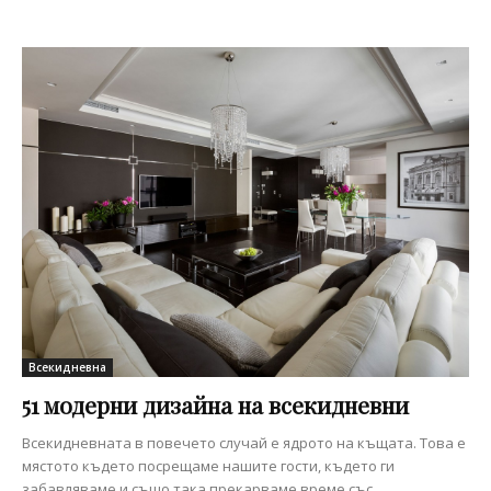
Всекидневна
51 модерни дизайна на всекидневни
Всекидневната в повечето случай е ядрото на къщата. Това е
мястото където посрещаме нашите гости, където ги
забавляваме и също така прекарваме време със...