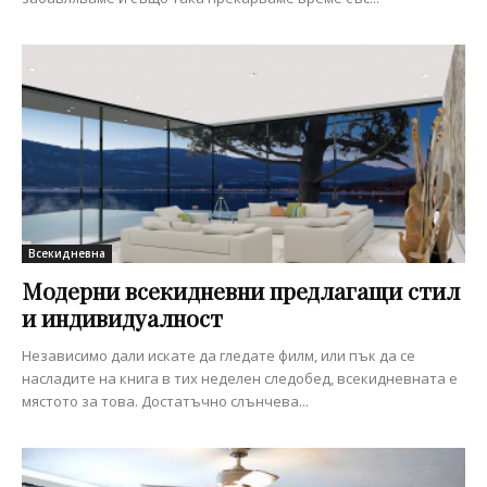
Всекидневна
Модерни всекидневни предлагащи стил
и индивидуалност
Независимо дали искате да гледате филм, или пък да се
насладите на книга в тих неделен следобед, всекидневната е
мястото за това. Достатъчно слънчева...