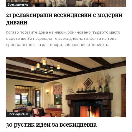
Всекидневна
21 релаксиращи всекидневни с модерни
дивани
Когато посетите дома на някой, обикновено първото място
където ще Ви посрещнат е всекидневната. Целта на това
пространство е за разговори, забавление и почивка....
Всекидневна
30 рустик идеи за всекидневна