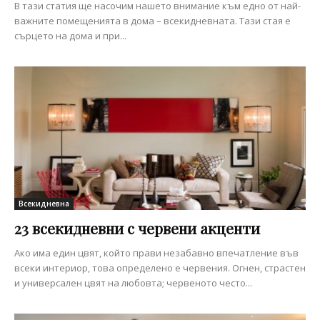
В тази статия ще насочим нашето внимание към едно от най-
важните помещенията в дома – всекидневната. Тази стая е
сърцето на дома и при...
Всекидневна
23 всекидневни с червени акценти
Ако има един цвят, който прави незабавно впечатление във
всеки интериор, това определено е червения. Огнен, страстен
и универсален цвят на любовта; червеното често...