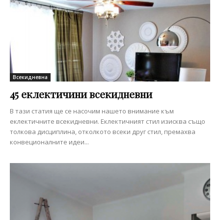
Всекидневна
45 еклектичини всекидневни
В тази статия ще се насочим нашето внимание към
еклектичните всекидневни. Еклектичният стил изисква също
толкова дисциплина, отколкото всеки друг стил, премахва
конвеционалните идеи...