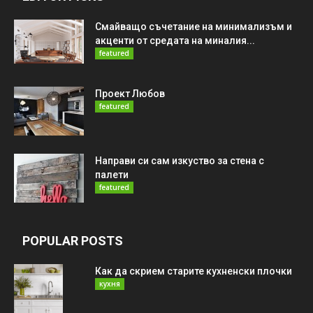
Смайващо съчетание на минимализъм и
акценти от средата на миналия...
featured
Проект Любов
featured
Направи си сам изкуство за стена с
палети
featured
POPULAR POSTS
Как да скрием старите кухненски плочки
кухня