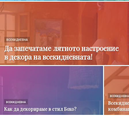
ВСЕКИДНЕВНА
Да запечатаме лятното настроение
в декора на всекидневната!
ВСЕКИДНЕВН
Всекидне
ВСЕКИДНЕВНА
Как да декорираме в стил Бохо?
комбина