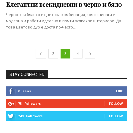
Елегантни всекидневни в черно и бяло
Черното и бялото е цветова комбинация, която винаги е
модерна и работи идеално в почти всякакви интериори. Да
това цветово дуо е доста по-често...
2
3
4
STAY CONNECTED
0
Fans
LIKE
75
Followers
FOLLOW
249
Followers
FOLLOW