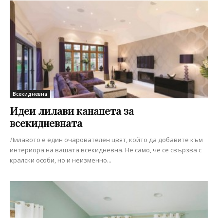
Всекидневна
Идеи лилави канапета за
всекидневната
Лилавото е един очарователен цвят, който да добавите към
интериора на вашата всекидневна. Не само, че се свързва с
кралски особи, но и неизменно...