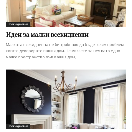
Всекидневна
Идеи за малки всекидневни
Малката всекидневна не би трябвало да бъде голям проблем
когато декорирате вашия дом. Не мислете за нея като едно
малко пространство във вашия дом,...
Всекидневна