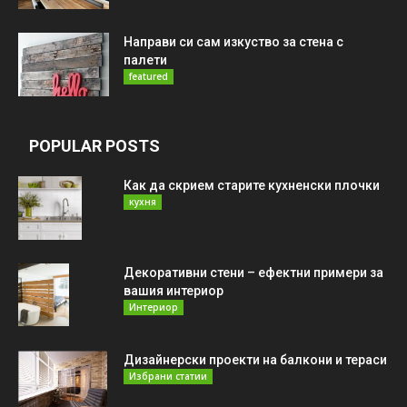
Направи си сам изкуство за стена с
палети
featured
POPULAR POSTS
Как да скрием старите кухненски плочки
кухня
Декоративни стени – ефектни примери за
вашия интериор
Интериор
Дизайнерски проекти на балкони и тераси
Избрани статии