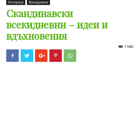
Интериор
Всекидневна
Скандинавски
всекидневни – идеи и
вдъхновения
11682