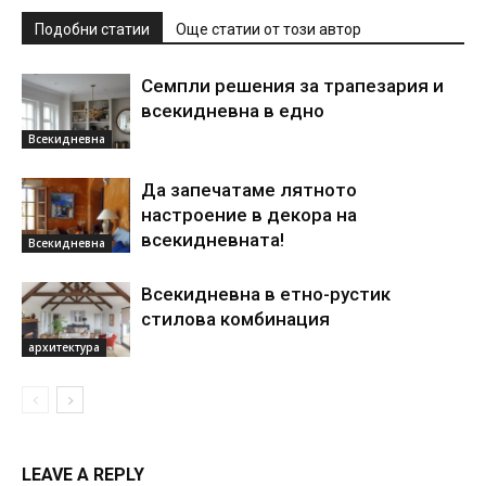
Подобни статии
Още статии от този автор
Семпли решения за трапезария и
всекидневна в едно
Всекидневна
Да запечатаме лятното
настроение в декора на
всекидневната!
Всекидневна
Всекидневна в етно-рустик
стилова комбинация
архитектура
LEAVE A REPLY