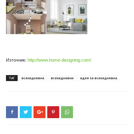
Източник:
http://www.home-designing.com/
ТАГ
всекидневна
всекидневни
идея за всекидневна