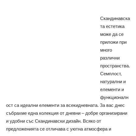
Скандинавска
та естетика
може да се
приложи при
много
различни
пространства.
Семплост,
натурални и
елементи и
функционалн
ост са идеални елементи за всекидневната. За вас днес
събрахме една колекция от дневни – добре организирани
и удобни със Скандинавски дизайн. Всяко от
предложенията се отличава с уютна атмосфера и