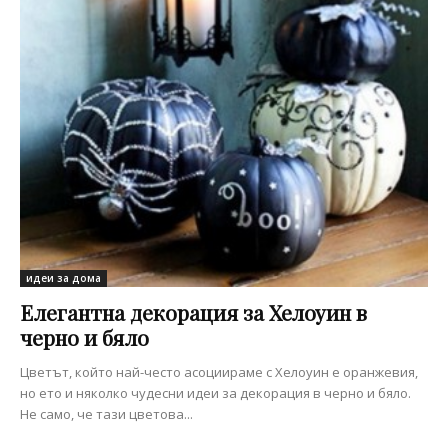
идеи за дома
Елегантна декорация за Хелоуин в
черно и бяло
Цветът, който най-често асоциираме с Хелоуин е оранжевия,
но ето и няколко чудесни идеи за декорация в черно и бяло.
Не само, че тази цветова...