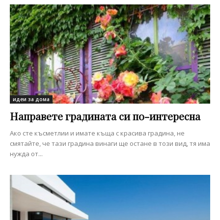
идеи за дома
Направете градината си по-интересна
Ако сте късметлии и имате къща с красива градина, не
смятайте, че тази градина винаги ще остане в този вид, тя има
нужда от...