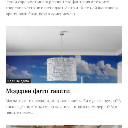
Някои хора имат много развинтена фантазия и техните
творения често ни изненадват. А ето и 10 -те най-шантави и
оригинални бани, които намерихме в...
идеи за дома
Модерни фото тапети
Мислите ли си понякога, че трапезарията Ви е доста скучна? А
какво ще кажете за смяна на стила с малко по-модерен? Ако
нямате голям...