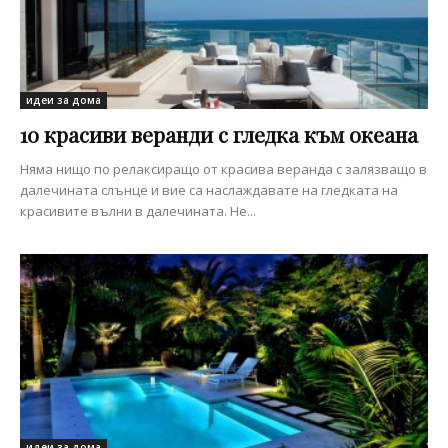
идеи за дома
10 красиви веранди с гледка към океана
Няма нищо по релаксиращо от красива веранда с залязващо в
далечината слънце и вие са наслаждавате на гледката на
красивите вълни в далечината. Не...
идеи за дома