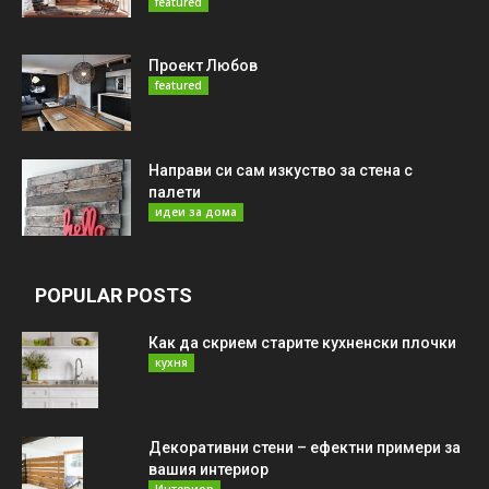
featured
Проект Любов
featured
Направи си сам изкуство за стена с
палети
идеи за дома
POPULAR POSTS
Как да скрием старите кухненски плочки
кухня
Декоративни стени – ефектни примери за
вашия интериор
Интериор