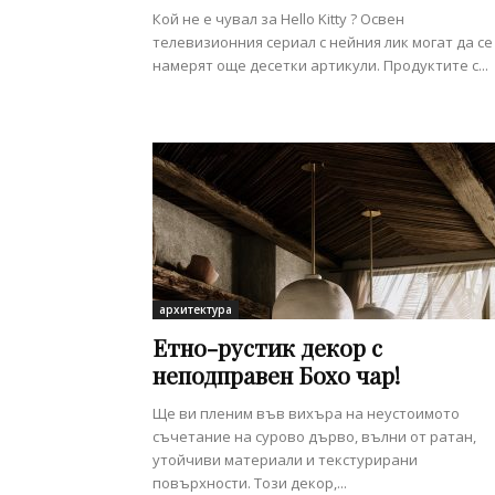
Кой не е чувал за Hello Kitty ? Освен
телевизионния сериал с нейния лик могат да се
намерят още десетки артикули. Продуктите с...
архитектура
Етно-рустик декор с
неподправен Бохо чар!
Ще ви пленим във вихъра на неустоимото
съчетание на сурово дърво, вълни от ратан,
утойчиви материали и текстурирани
повърхности. Този декор,...