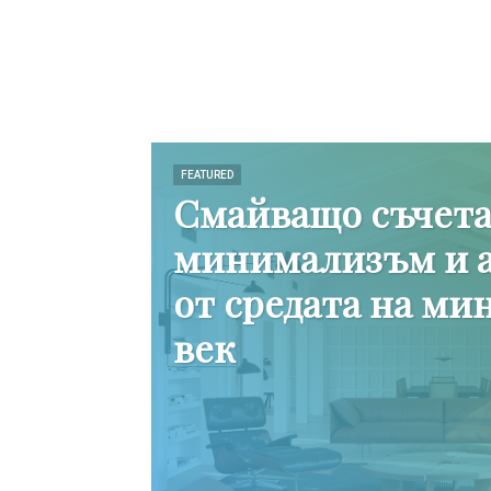
FEATURED
Смайващо съчета
минимализъм и 
от средата на ми
век