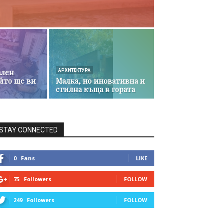
ален
АРХИТЕКТУРА
йто ще ви
Малка, но иновативна и
стилна къща в гората
STAY CONNECTED
0
Fans
LIKE
75
Followers
FOLLOW
249
Followers
FOLLOW