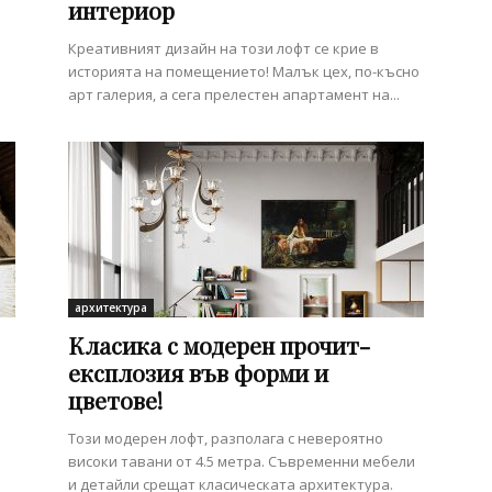
интериор
Креативният дизайн на този лофт се крие в
историята на помещението! Малък цех, по-късно
арт галерия, а сега прелестен апартамент на...
архитектура
Класика с модерен прочит-
експлозия във форми и
цветове!
Този модерен лофт, разполага с невероятно
високи тавани от 4.5 метра. Съвременни мебели
и детайли срещат класическата архитектура.