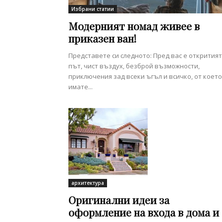
Избрани статии
Модерният номад живее в
приказен ван!
Представете си следното: Пред вас е откритият
път, чист въздух, безброй възможности,
приключения зад всеки ъгъл и всичко, от което
имате...
архитектура
Оригинални идеи за
оформление на входа в дома и