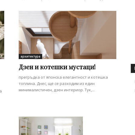
архитектура
Дзен и котешки мустаци!
прегръдка от японска елегантност и котешка
топлина. Днес, ще се разходим из един
минималистичен, дзен интериор. Тук,...
а