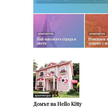
АРХИТЕКТУРА
АРХИТЕКТУРА
Най-високата сграда в
Изискани 
света
домове с м
архитектура
Домът на Hello Kitty