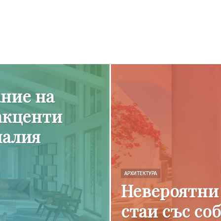
ние на
акценти
налия
АРХИТЕКТУРА
Невероятни
стаи със со