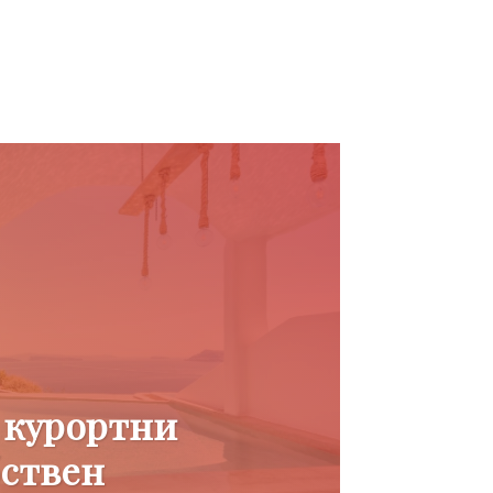
 курортни
бствен