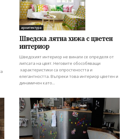
архитектура
Шведска лятна хижа с цветен
интериор
Шведският интериор не винаги се определя от
липсата на цвят. Неговите обособяващи
характеристики са опростеността и
га
елегантността. Въпреки това интериор цветен и
динамичен като...