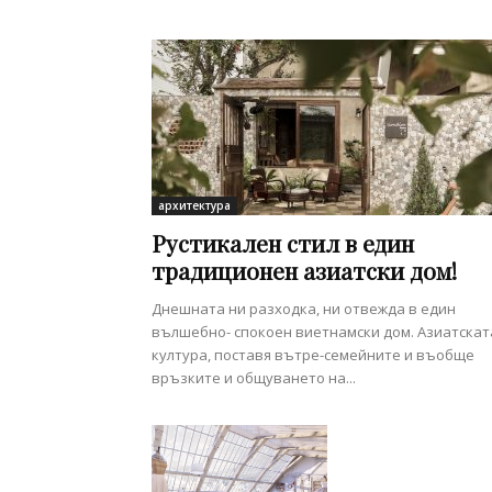
архитектура
Рустикален стил в един
традиционен азиатски дом!
Днешната ни разходка, ни отвежда в един
вълшебно- спокоен виетнамски дом. Азиатскат
култура, поставя вътре-семейните и въобще
връзките и общуването на...