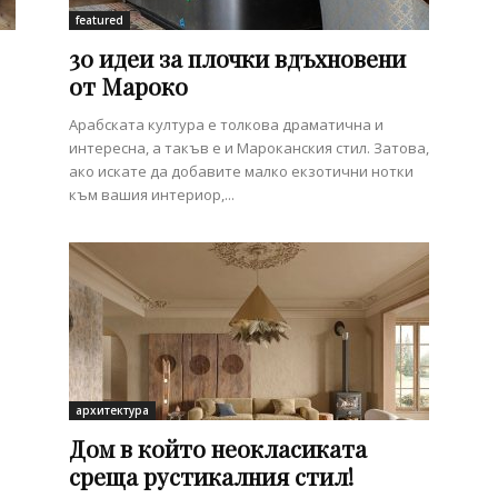
featured
30 идеи за плочки вдъхновени
от Мароко
Арабската култура е толкова драматична и
интересна, а такъв е и Мароканския стил. Затова,
ако искате да добавите малко екзотични нотки
към вашия интериор,...
архитектура
Дом в който неокласиката
среща рустикалния стил!