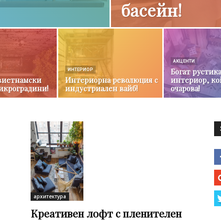
басейн!
АКЦЕНТИ
Богат рустик
ИНТЕРИОР
виетнамски
Интериорна революция с
интериор, ко
икроградини!
индустриален вайб!
очарова!
архитектура
Креативен лофт с пленителен