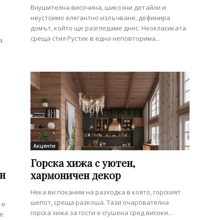
Внушителна височина, шикозни детайли и
неустоимо елегантно излъчване, дефинира
домът, който ще разгледаме днес. Неокласиката
среща стил Рустик в една неповторима...
а
Акценти
Горска хижа с уютен,
н
хармоничен декор
Нека ви поканим на разходка в която, горският
шепот, среща разкоша. Тази очарователна
 е
горска хижа за гости е сгушена сред високи...
е