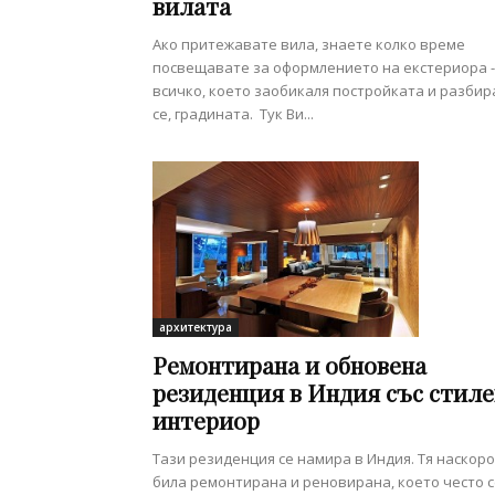
вилата
Ако притежавате вила, знаете колко време
посвещавате за оформлението на екстериора -
всичко, което заобикаля постройката и разбир
се, градината. Тук Ви...
архитектура
Ремонтирана и обновена
резиденция в Индия със стиле
интериор
Тази резиденция се намира в Индия. Тя наскоро
била ремонтирана и реновирана, което често с