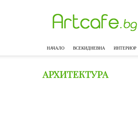
Artcafe.bg
–
Модерни
идеи
за
интериорен
НАЧАЛО
ВСЕКИДНЕВНА
ИНТЕРИОР
дизайн,
обзавеждане
и
декорация
АРХИТЕКТУРА
на
дома