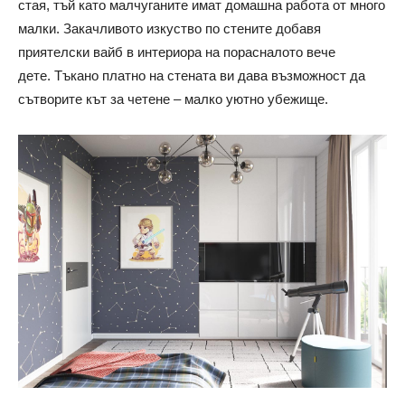
стая, тъй като малчуганите имат домашна работа от много
малки.
Закачливото изкуство по стените добавя
приятелски вайб в интериора на порасналото вече
дете.
Тъкано платно на стената ви дава възможност да
сътворите кът за четене – малко уютно убежище.