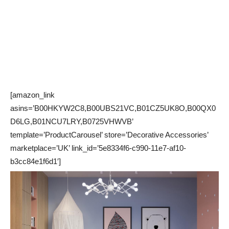
[amazon_link
asins=’B00HKYW2C8,B00UBS21VC,B01CZ5UK8O,B00QX0
D6LG,B01NCU7LRY,B0725VHWVB’
template=’ProductCarousel’ store=’Decorative Accessories’
marketplace=’UK’ link_id=’5e8334f6-c990-11e7-af10-
b3cc84e1f6d1′]