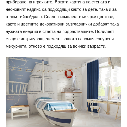
прибиране на играчките. Ярката картина на стената и
неоновият надпис са подходящи както за дете, така и за
голям тийнейджър.
Спален комплект във ярки цветове,
както и цветните декоративни възглавнички добавят така
нужната енергия в стаята на подрастващите.
Полилеят
също е интригуващ елемент, защото напомня сапунени
мехурчета, отново е подходящ за всички възрасти.