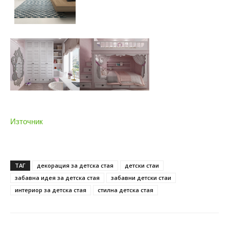
Източник
ТАГ
декорация за детска стая
детски стаи
забавна идея за детска стая
забавни детски стаи
интериор за детска стая
стилна детска стая