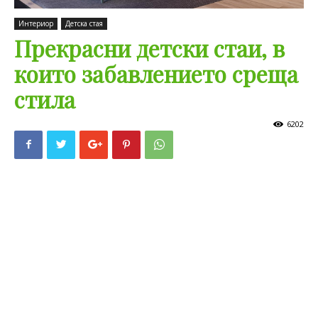
Интериор
Детска стая
Прекрасни детски стаи, в
които забавлението среща
стилa
6202