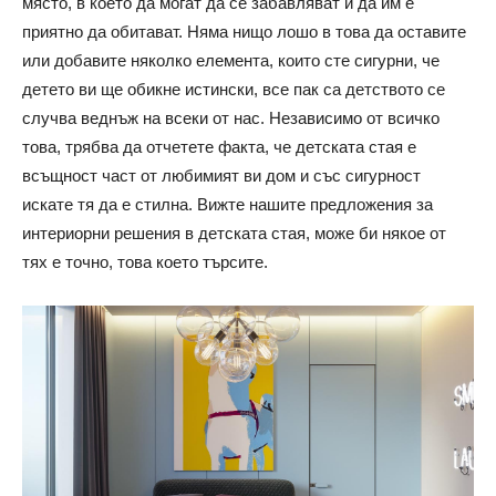
място, в което да могат да се забавляват и да им е
приятно да обитават. Няма нищо лошо в това да оставите
или добавите няколко елемента, които сте сигурни, че
детето ви ще обикне истински, все пак са детството се
случва веднъж на всеки от нас. Независимо от всичко
това, трябва да отчетете факта, че детската стая е
всъщност част от любимият ви дом и със сигурност
искате тя да е стилна. Вижте нашите предложения за
интериорни решения в детската стая, може би някое от
тях е точно, това което търсите.