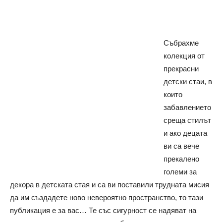
Събрахме
колекция от
прекрасни
детски стаи, в
които
забавлението
среща стилът
и ако децата
ви са вече
прекалено
големи за
декора в детската стая и са ви поставили трудната мисия
да им създадете ново невероятно пространство, то тази
публикация е за вас… Те със сигурност се надяват на