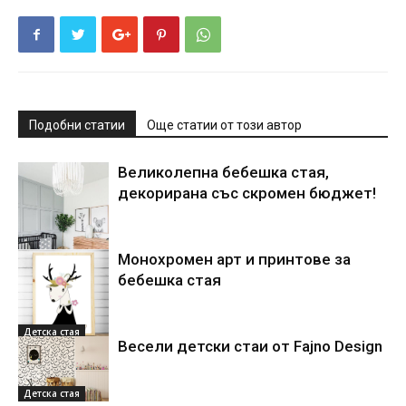
Подобни статии
Още статии от този автор
Великолепна бебешка стая,
декорирана със скромен бюджет!
Монохромен арт и принтове за
Детска стая
бебешка стая
Детска стая
Весели детски стаи от Fajno Design
Детска стая