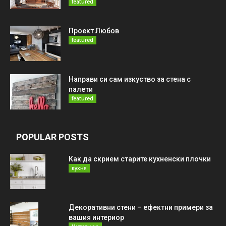
featured
Проект Любов
featured
Направи си сам изкуство за стена с
палети
featured
POPULAR POSTS
Как да скрием старите кухненски плочки
кухня
Декоративни стени – ефектни примери за
вашия интериор