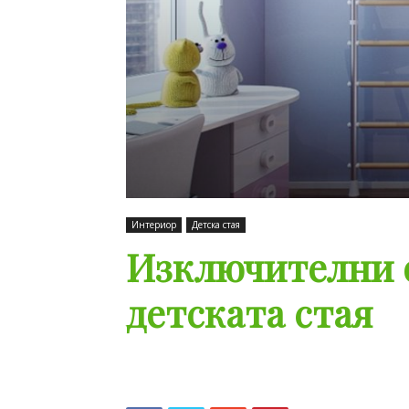
Интериор
Детска стая
Изключителни о
детската стая