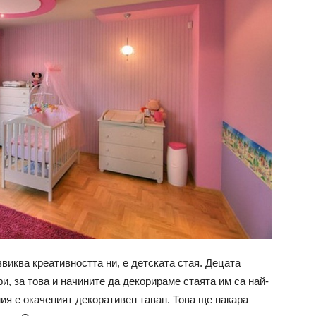
звиква креативността ни, е детската стая. Децата
и, за това и начините да декорираме стаята им са най-
ия е окаченият декоративен таван. Това ще накара