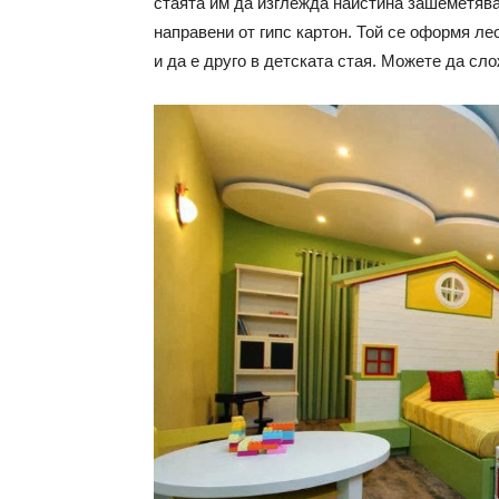
стаята им да изглежда наистина зашеметява
направени от гипс картон. Той се оформя ле
и да е друго в детската стая. Можете да сл