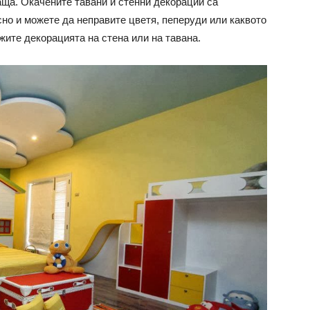
ща. Окачените тавани и стенни декорации са
сно и можете да неправите цветя, пеперуди или каквото
ожите декорацията на стена или на тавана.