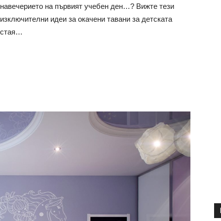
навечерието на първият учебен ден…? Вижте тези
изключителни идеи за окачени тавани за детската
стая…