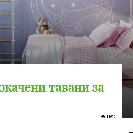
качени тавани за
11697