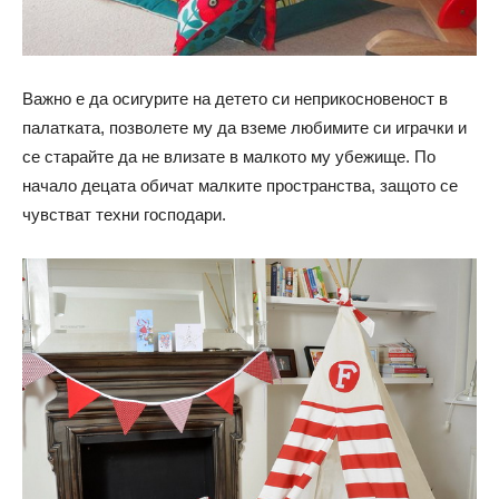
Важно е да осигурите на детето си неприкосновеност в
палатката, позволете му да вземе любимите си играчки и
се старайте да не влизате в малкото му убежище. По
начало децата обичат малките пространства, защото се
чувстват техни господари.