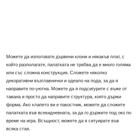
Можете да използвате дървени клони и някакъв плат, с
който разполагате, палатката не трябва да е много голяма
или със сложна конструкция. Сложете няколко
декоративни възглавнички и одеало на пода, за да я
направите по-уютна.
Можете да я подсигурите с въже от
тавана и просто да направите структура, която държи
форма.
Ако хлапето ви е пакостник, можете да сложите
палатката във всекидневната, за да го държите под око по
време на игра. Всъщност, можете да я ситуирате във
всяка стая.