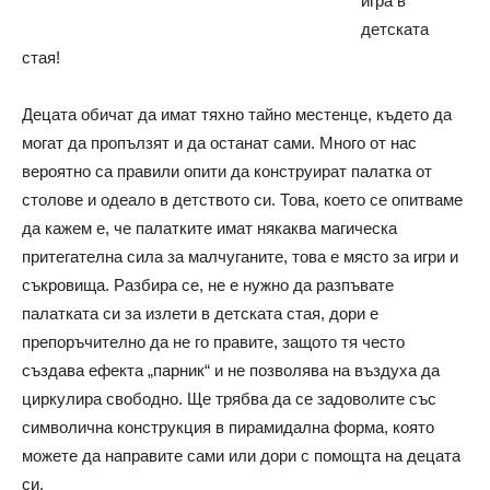
игра в
детската
стая!
Децата обичат да имат тяхно тайно местенце, където да
могат да пропълзят и да останат сами. Много от нас
вероятно са правили опити да конструират палатка от
столове и одеало в детството си. Това, което се опитваме
да кажем е, че палатките имат някаква магическа
притегателна сила за малчуганите, това е място за игри и
съкровища. Разбира се, не е нужно да разпъвате
палатката си за излети в детската стая, дори е
препоръчително да не го правите, защото тя често
създава ефекта „парник“ и не позволява на въздуха да
циркулира свободно. Ще трябва да се задоволите със
символична конструкция в пирамидална форма, която
можете да направите сами или дори с помощта на децата
си.