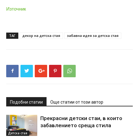
Източник
ТАГ
декор на детска стая
забавна идея за детска стая
Подобни статии
Още статии от този автор
Прекрасни детски стаи, в които
забавлението среща стилa
Детска стая