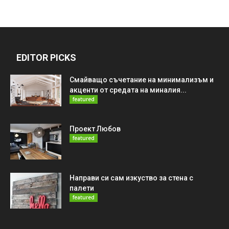
EDITOR PICKS
Смайващо съчетание на минимализъм и
акценти от средата на миналия...
featured
Проект Любов
featured
Направи си сам изкуство за стена с
палети
featured