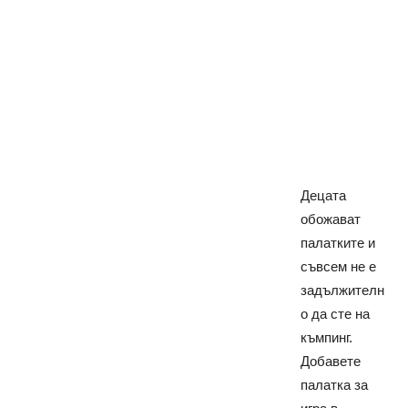
Децата
обожават
палатките и
съвсем не е
задължителн
о да сте на
къмпинг.
Добавете
палатка за