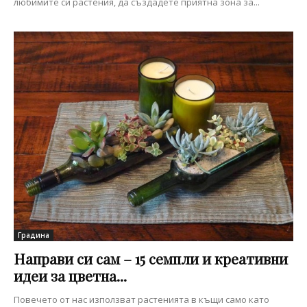
любимите си растения, да създадете приятна зона за...
Градина
Направи си сам – 15 семпли и креативни
идеи за цветна...
Повечето от нас използват растенията в къщи само като