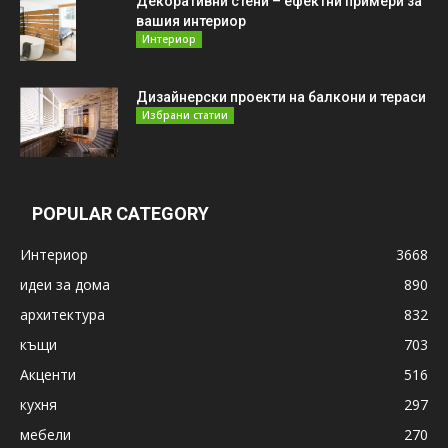
Декоративни стени – ефектни примери за
вашия интериор
Интериор
Дизайнерски проекти на балкони и тераси
Избрани статии
POPULAR CATEGORY
Интериор
3668
идеи за дома
890
архитектура
832
къщи
703
Акценти
516
кухня
297
мебели
270