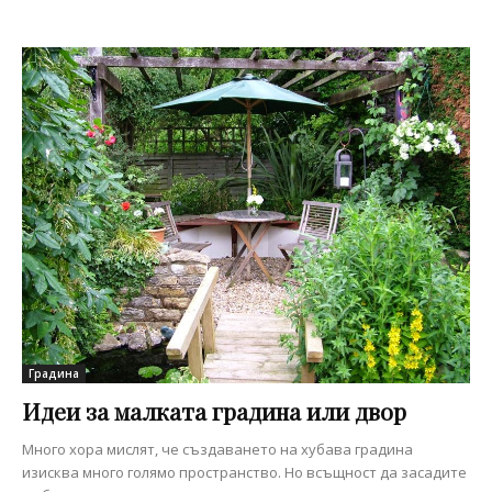
Градина
Идеи за малката градина или двор
Много хора мислят, че създаването на хубава градина
изисква много голямо пространство. Но всъщност да засадите