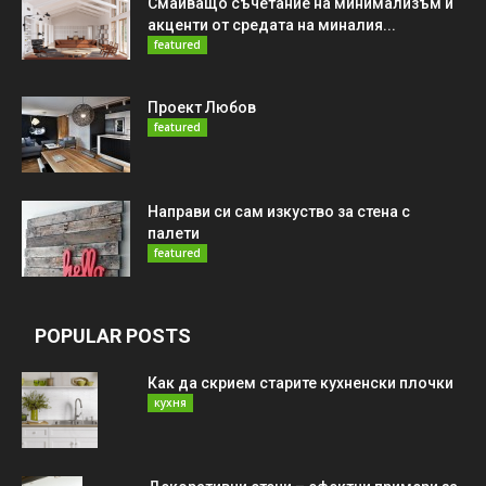
Смайващо съчетание на минимализъм и
акценти от средата на миналия...
featured
Проект Любов
featured
Направи си сам изкуство за стена с
палети
featured
POPULAR POSTS
Как да скрием старите кухненски плочки
кухня