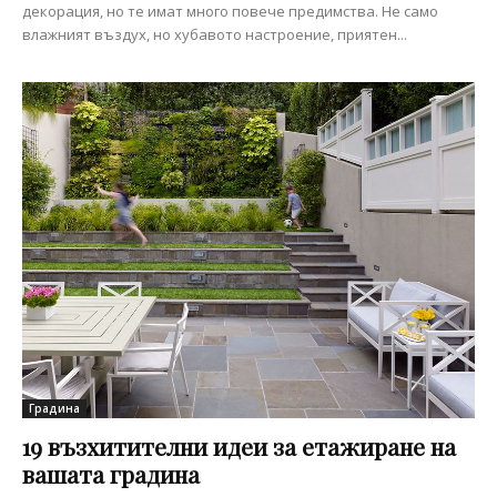
декорация, но те имат много повече предимства. Не само
влажният въздух, но хубавото настроение, приятен...
Градина
19 възхитителни идеи за етажиране на
вашата градина