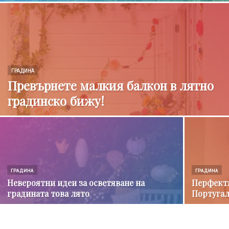
ГРАДИНА
Превърнете малкия балкон в лятно
градинско бижу!
ГРАДИНА
ГРАДИНА
Невероятни идеи за осветяване на
Перфектн
градината това лято
Португал