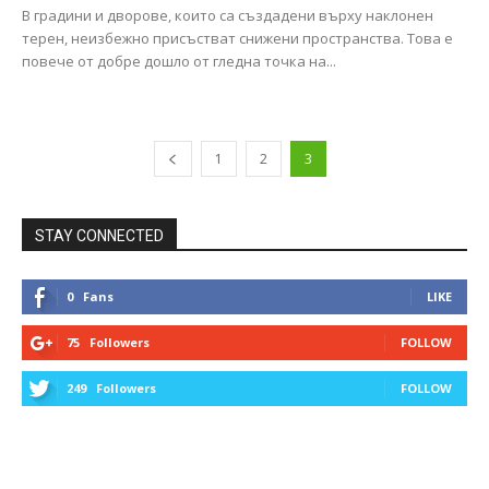
В градини и дворове, които са създадени върху наклонен
терен, неизбежно присъстват снижени пространства. Това е
повече от добре дошло от гледна точка на...
1
2
3
STAY CONNECTED
0
Fans
LIKE
75
Followers
FOLLOW
249
Followers
FOLLOW