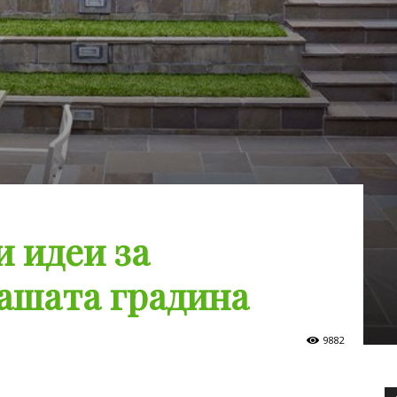
и идеи за
ашата градина
9882