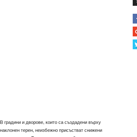
В градини и дворове, които са създадени върху
наклонен терен, неизбежно присъстват снижени