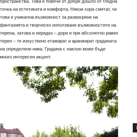
пространства. Това е повече от добре дошло от гледна
точка на естетиката и комфорта. Някои хора смятат, че
това е уникална възможност за развихряне на
фантазията и творческо използване възможностите на
терена, затова и нерядко – дори и при абсолютно равен
терен – те изкуствено етажират и аранжират градината
на определени нива. Градина с наклон може бъде
много интересен акцент.