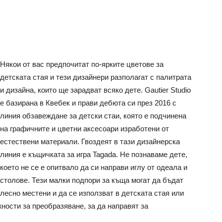
Някои от вас предпочитат по-ярките цветове за
детската стая и тези дизайнери разполагат с палитрата
и дизайна, които ще зарадват всяко дете. Gautier Studio
е базирана в Квебек и прави дебюта си през 2016 с
линия обзавеждане за детски стаи, която е подчинена
на графичните и цветни аксесоари изработени от
естествени материали. Гвоздеят в тази дизайнерска
линия е къщичката за игра Tagada. Не познаваме дете,
което не се е опитвало да си направи иглу от одеала и
столове. Тези малки подпори за къща могат да бъдат
лесно местени и да се използват в детската стая или
жности за преобразяване, за да направят за