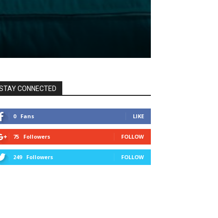
STAY CONNECTED
0
Fans
LIKE
75
Followers
FOLLOW
249
Followers
FOLLOW