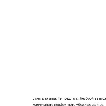
стаята за игра. Те предлагат безброй възмо
малчуганите перфектното убежище за игра.