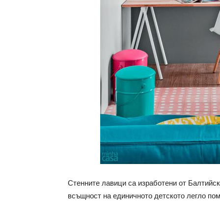
Стенните лавици са изработени от Балтийска
всъщност на единичното детското легло по