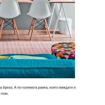
 бреза. А по-голямата рамка, която виждате е
м-пом.