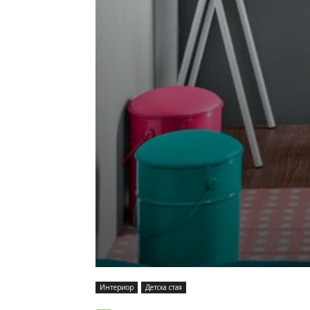
Интериор
Детска стая