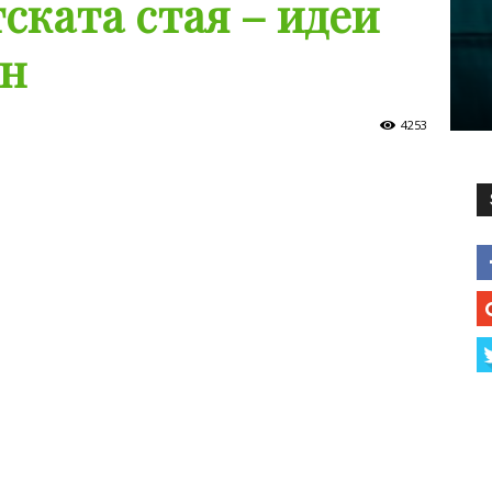
ската стая – идеи
йн
4253