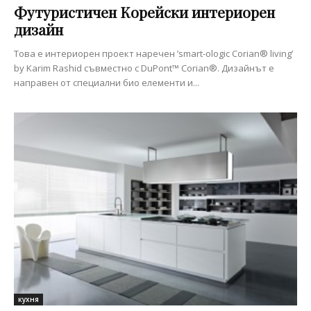
Футуристичен Корейски интериорен
дизайн
Това е интериорен проект наречен ’smart-ologic Corian® living’
by Karim Rashid съвместно с DuPont™ Corian®. Дизайнът е
направен от специални био елементи и...
кухня