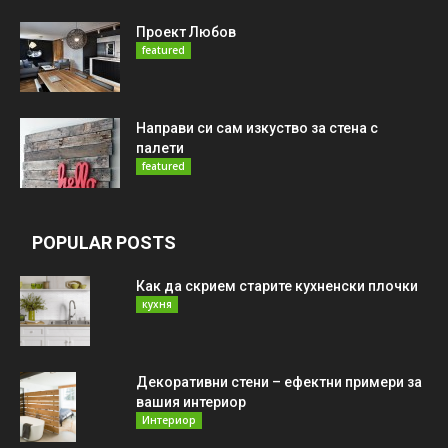
Проект Любов
featured
Направи си сам изкуство за стена с
палети
featured
POPULAR POSTS
Как да скрием старите кухненски плочки
кухня
Декоративни стени – ефектни примери за
вашия интериор
Интериор