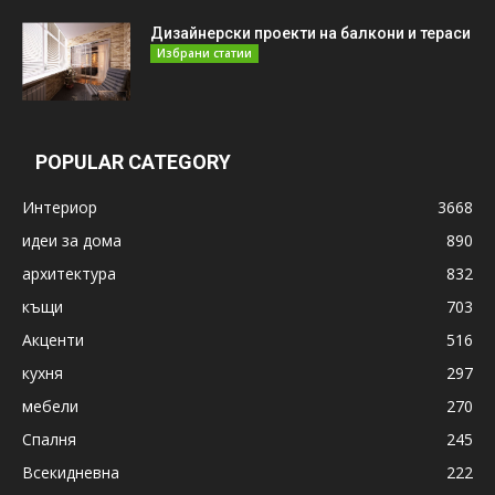
Дизайнерски проекти на балкони и тераси
Избрани статии
POPULAR CATEGORY
Интериор
3668
идеи за дома
890
архитектура
832
къщи
703
Акценти
516
кухня
297
мебели
270
Спалня
245
Всекидневна
222