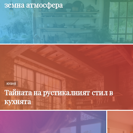
земна атмосфера
КУХНЯ
Тайната на рустикалният стил в
кухнята