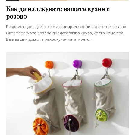
Как да излекувате вашата кухня с
розово
Розовият цвят дълго се е асоциирал с жени и женственост, но
Октомверското розово представлява кауза, която няма пол.
Във вашия дом от прахосмукачката, която...