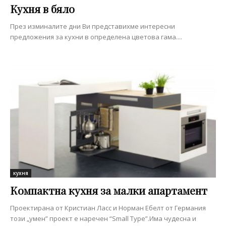
Кухня в бяло
През изминалите дни Ви представихме интересни
предложения за кухни в определена цветова гама....
кухня
Компактна кухня за малки апартамент
Проектирана от Кристиан Ласс и Норман Ебелт от Германия
този „умен” проект е наречен “Small Type”.Има чудесна и