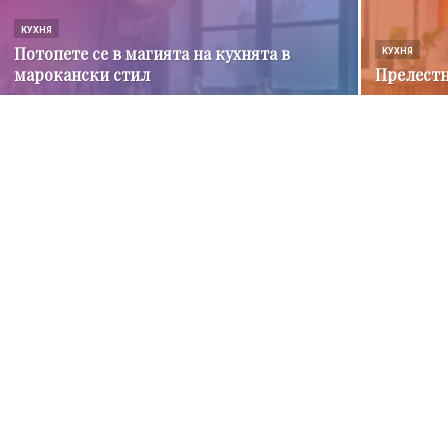
КУХНЯ
Потопете се в магията на кухнята в
КУХНЯ
марокански стил
Прелестн