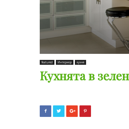
featured
Интериор
кухня
Кухнята в зеле