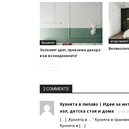
апартамент
Акценти
Великолепн
Зеленият цвят, превзема декора
във всекидневната!
2 COMMENTS
Кухнята в лилаво | Идеи за ин
хол, детска стая и дома
07.01.2
[…] „Кухнята в….” Кухнята в оранже
Кухнята в […]