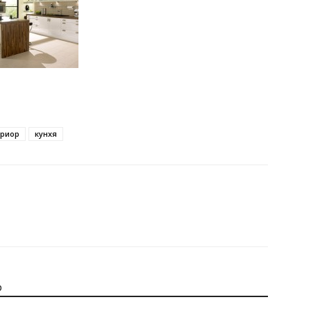
ериор
кунхя
р