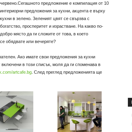
червено.
Сегашното предложение е компилация от 10
интериорни предложения за кухни, акцента е върху
кухни в зелено. Зеленият цвят се свързва с
богатство, просперитет и израстване. На какво по-
добро място да ги сложите от това, в което
се обядвате или вечеряте?
пателен. Ако имате свои предложения за кухни
т включени в този списък, моля да ги споменава в
k.com/artcafe.bg
. След преглед предложенията ще