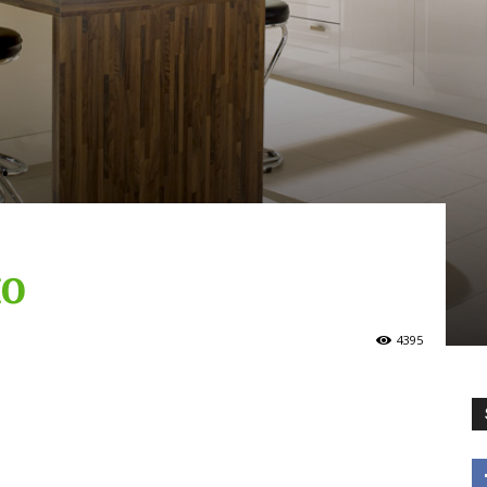
но
4395