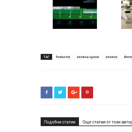
ТАГ
featured
зелена кухня
зелено
Инт
Подобни статии
Още статии от този авто