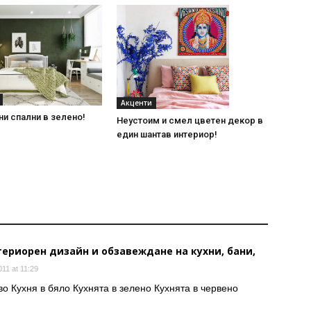
Акценти
и спални в зелено!
Неустоим и смел цветен декор в
един шантав интериор!
териорен дизайн и обзавеждане на кухни, бани,
011 at 11:29
во Кухня в бяло Кухнята в зелено Кухнята в червено