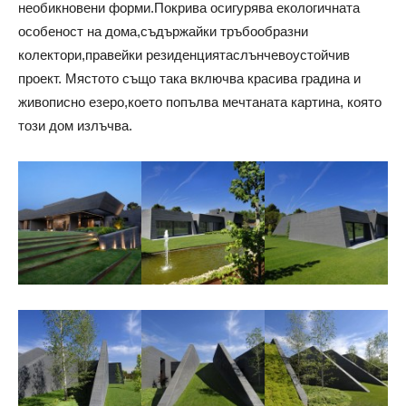
необикновени форми.Покрива осигурява екологичната
особеност на дома,съдържайки тръбообразни
колектори,правейки резиденциятаслънчевоустойчив
проект. Мястото също така включва красива градина и
живописно езеро,което попълва мечтаната картина, която
този дом излъчва.