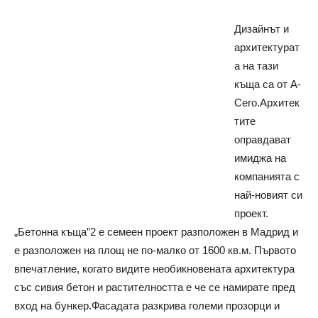
Дизайнът и
архитектурат
а на тази
къща са от A-
Cero.Архитек
тите
оправдават
имиджа на
компанията с
най-новият си
проект.
„Бетонна къща”2 е семеен проект разположен в Мадрид и
е разположен на площ не по-малко от 1600 кв.м.
Първото
впечатление, когато видите необикновената архитектура
със сивия бетон и растителността е че се намирате пред
вход на бункер.Фасадата разкрива големи прозорци и