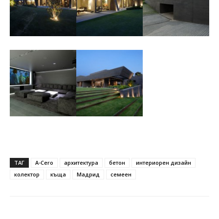
ТАГ
A-Cero
архитектура
бетон
интериорен дизайн
колектор
къща
Мадрид
семеен