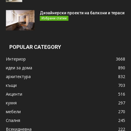
Дизайнерски проекти на балкони и тераси
Избрани статии
POPULAR CATEGORY
Интериор
3668
идеи за дома
890
архитектура
832
къщи
703
Акценти
516
кухня
297
мебели
270
Спалня
245
Всекидневна
222