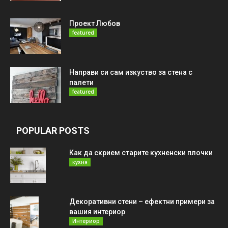
Проект Любов
featured
Направи си сам изкуство за стена с
палети
featured
POPULAR POSTS
Как да скрием старите кухненски плочки
кухня
Декоративни стени – ефектни примери за
вашия интериор
Интериор