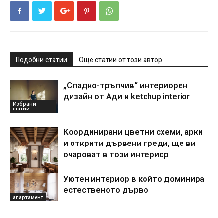
Подобни статии
Още статии от този автор
„Сладко-тръпчив“ интериорен
дизайн от Ади и ketchup interior
Избрани
статии
Координирани цветни схеми, арки
и открити дървени греди, ще ви
очароват в този интериор
Уютен интериор в който доминира
Акценти
естественото дърво
апартамент