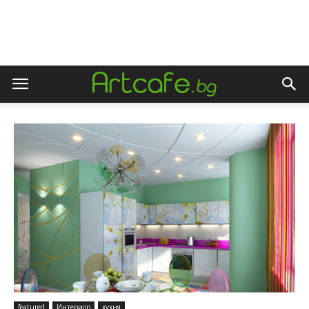
featured
Интериор
кухня