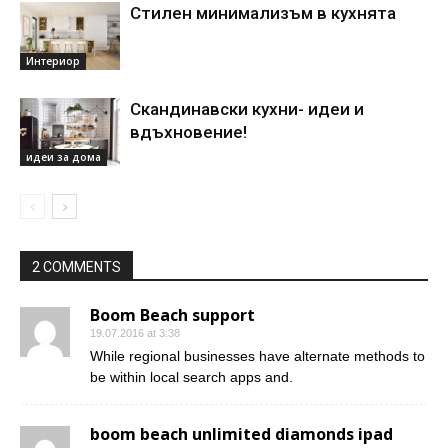
Стилен минимализъм в кухнята
Интериор
Скандинавски кухни- идеи и
вдъхновение!
идеи за дома
2 COMMENTS
Boom Beach support
19.07.2016 at 3:38
While regional businesses have alternate methods to
be within local search apps and.
boom beach unlimited diamonds ipad