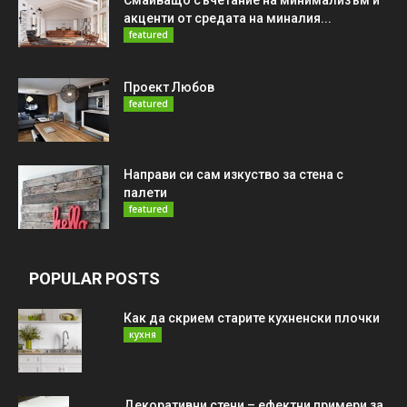
акценти от средата на миналия...
featured
Проект Любов
featured
Направи си сам изкуство за стена с
палети
featured
POPULAR POSTS
Как да скрием старите кухненски плочки
кухня
Декоративни стени – ефектни примери за