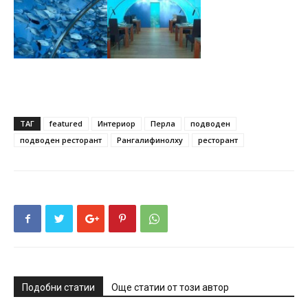
ТАГ
featured
Интериор
Перла
подводен
подводен ресторант
Рангалифинолху
ресторант
Подобни статии
Още статии от този автор