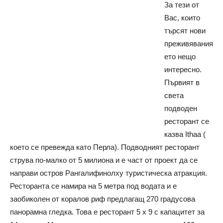
За тези от
Вас, които
търсят нови
преживявания
ето нещо
интересно.
Първият в
света
подводен
ресторант се
казва Ithaa (
което се превежда като Перла). Подводният ресторант
струва по-малко от 5 милиона и е част от проект да се
направи остров Рангалифинолху туристическа атракция.
Ресторанта се намира на 5 метра под водата и е
заобиколен от коралов риф предлагащ 270 градусова
панорамна гледка. Това е ресторант 5 x 9 с капацитет за