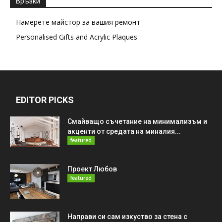
Връзки
Намерете майстор за вашия ремонт
Personalised Gifts and Acrylic Plaques
EDITOR PICKS
Смайващо съчетание на минимализъм и
акценти от средата на миналия...
featured
Проект Любов
featured
Направи си сам изкуство за стена с