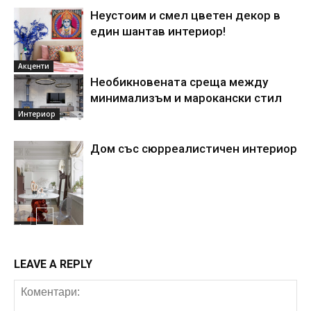
Неустоим и смел цветен декор в
един шантав интериор!
Акценти
Необикновената среща между
минимализъм и марокански стил
Интериор
Дом със сюрреалистичен интериор
Акценти
LEAVE A REPLY