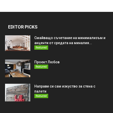
EDITOR PICKS
Смайващо съчетание на минимализъм и
акценти от средата на миналия...
featured
Проект Любов
featured
Направи си сам изкуство за стена с
палети
featured