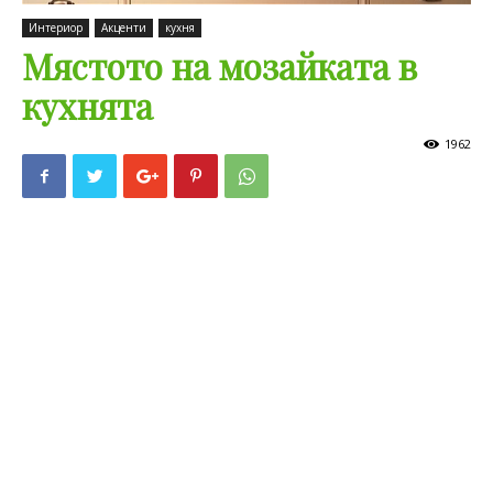
Интериор
Акценти
кухня
Мястото на мозайката в
кухнята
1962