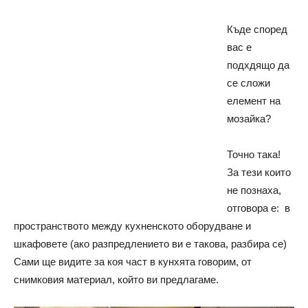
Къде според
вас е
подхдящо да
се сложи
елемент на
мозайка?
Точно така!
За тези които
не познаха,
отговора е: в
пространството между кухненското оборудване и
шкафовете (ако разпредлението ви е такова, разбира се)
Сами ще видите за коя част в кунхята говорим, от
снимковия материал, който ви предлагаме.