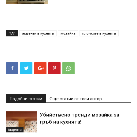
ТАГ
акценти в кухнята
мозайка
плочките в кухнята
Подобни статии
Още статии от този автор
Убийствено тренди мозайка за
гръб на кухнята!
Акценти