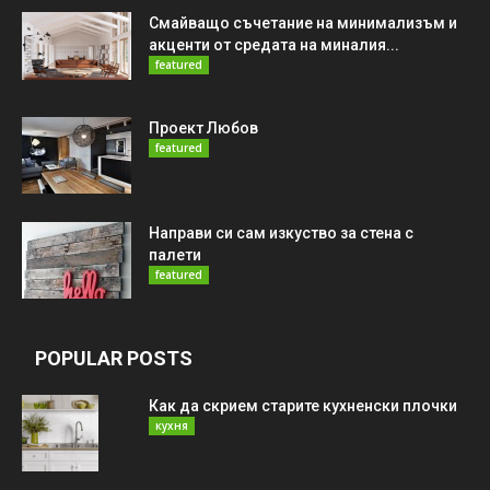
Смайващо съчетание на минимализъм и
акценти от средата на миналия...
featured
Проект Любов
featured
Направи си сам изкуство за стена с
палети
featured
POPULAR POSTS
Как да скрием старите кухненски плочки
кухня