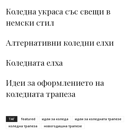
Коледна украса със свещи в
немски стил
Алтернативни коледни елхи
Коледната елха
Идеи за оформлението на
коледната трапеза
ТАГ
featured
идеи за коледа
идеи за коледната трапезе
коледна трапеза
новогодишна трапезе