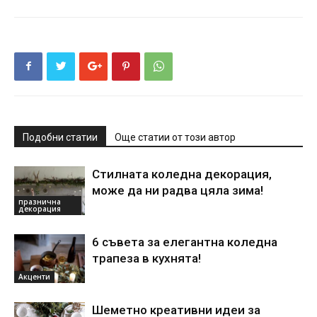
Подобни статии
Още статии от този автор
Стилната коледна декорация,
може да ни радва цяла зима!
празнична
декорация
6 съвета за елегантна коледна
трапеза в кухнята!
Акценти
Шеметно креативни идеи за