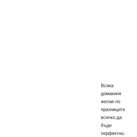
Всяка
домакиня
желае по
празниците
всичко да
бъде
перфектно.