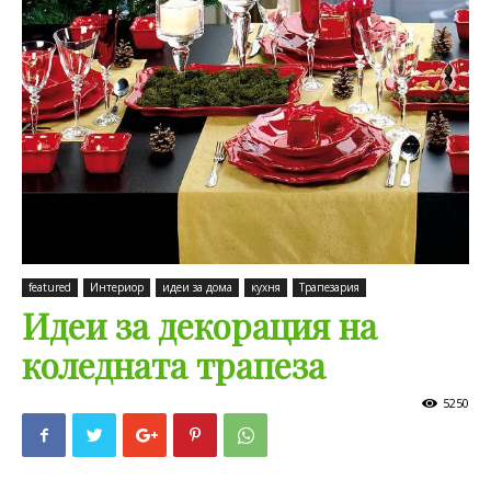
featured
Интериор
идеи за дома
кухня
Трапезария
Идеи за декорация на
коледната трапеза
5250