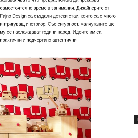
самостоятелно време в занимания. Дизайнерите от
Fajno Design са създали детски стаи, които са с много
интригуващ инетриор. Със сигурност, малчуганите ще
му се наслаждават години наред. Идеите им са
практични и подчертано автентични.