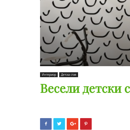
Интериор
Детска стая
Весели детски с