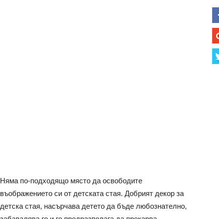
Няма по-подходящо място да освободите
въображението си от детската стая. Добрият декор за
детска стая, насърчава детето да бъде любознателно,
забавалява го и го предразполага да прекарва