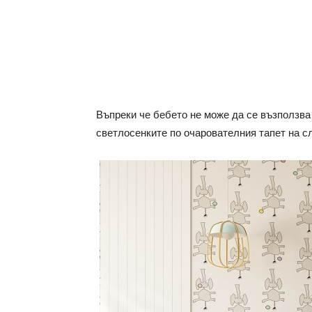
Въпреки че бебето не може да се възползва
светлосенките по очарователния тапет на с