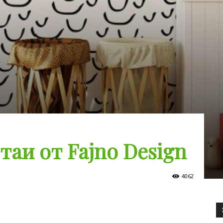
таи от Fajno Design
4062