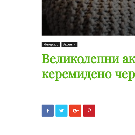
Интериор
Акценти
Великолепни ак
керемидено че