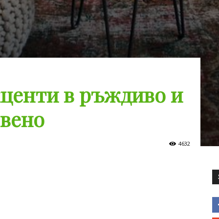
центи в ръждиво и
рвено
4632