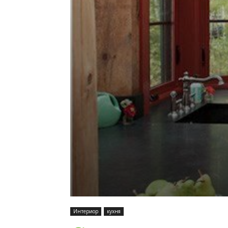
Интериор
кухня