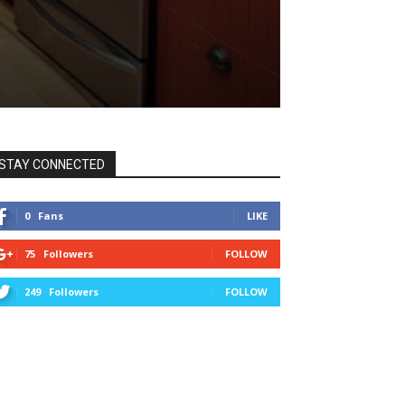
STAY CONNECTED
0
Fans
LIKE
75
Followers
FOLLOW
249
Followers
FOLLOW