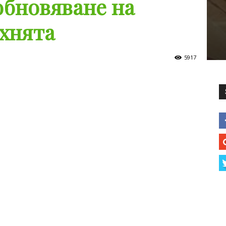
обновяване на
хнята
5917