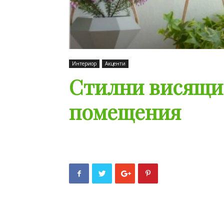
Интериор
Акценти
Стилни висящи 
помещения