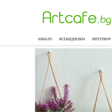
Artcafe.bg
–
Модерни
идеи
за
интериорен
НАЧАЛО
ВСЕКИДНЕВНА
ИНТЕРИОР
дизайн,
обзавеждане
и
декорация
на
дома