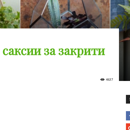
саксии за закрити
4637