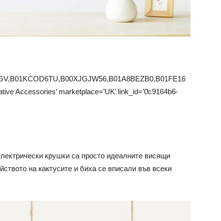
LGV,B01KCOD6TU,B00XJGJW56,B01A8BEZB0,B01FE16
tive Accessories’ marketplace=’UK’ link_id=’0c9164b6-
 електрически крушки са просто идеалните висящи
йството на кактусите и биха се вписали във всеки