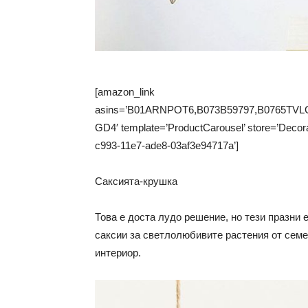
[amazon_link
asins=’B01ARNPOT6,B073B59797,B0765TV
GD4′ template=’ProductCarousel’ store=’Decora
c993-11e7-ade8-03af3e94717a’]
Саксията-крушка
Това е доста лудо решение, но тези празни
саксии за светлолюбивите растения от семе
интериор.